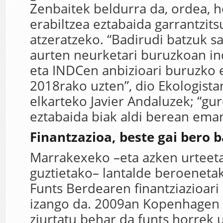
Zenbaitek beldurra da, ordea, ho
erabiltzea eztabaida garrantzit
atzeratzeko. “Badirudi batzuk sa
aurten neurketari buruzkoan ind
eta INDCen anbizioari buruzko 
2018rako uzten”, dio Ekologist
elkarteko Javier Andaluzek; “gur
eztabaida biak aldi berean eman
Finantzazioa, beste gai bero b
Marrakexeko –eta azken urteeta
guztietako– lantalde beroeneta
Funts Berdearen finantziazioar
izango da. 2009an Kopenhagen 
ziurtatu behar da funts horrek 