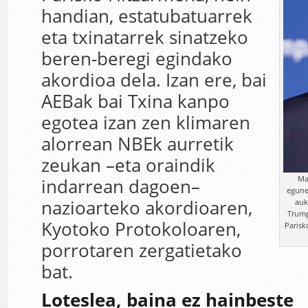
handian, estatubatuarrek
eta txinatarrek sinatzeko
beren-beregi egindako
akordioa dela. Izan ere, bai
AEBak bai Txina kanpo
egotea izan zen klimaren
alorrean NBEk aurretik
zeukan –eta oraindik
Ma
indarrean dagoen–
egune
nazioarteko akordioaren,
auk
Trump
Kyotoko Protokoloaren,
Parisk
porrotaren zergatietako
bat.
Loteslea, baina ez hainbeste