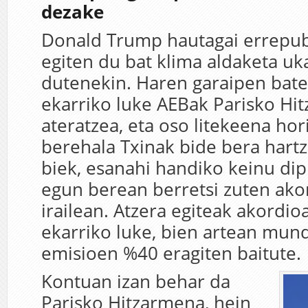
dezake
Donald Trump hautagai errepubl
egiten du bat klima aldaketa uk
dutenekin. Haren garaipen batek
ekarriko luke AEBak Parisko Hi
ateratzea, eta oso litekeena hor
berehala Txinak bide bera hartz
biek, esanahi handiko keinu di
egun berean berretsi zuten ako
irailean. Atzera egiteak akordio
ekarriko luke, bien artean mu
emisioen %40 eragiten baitute.
Kontuan izan behar da
Parisko Hitzarmena, hein