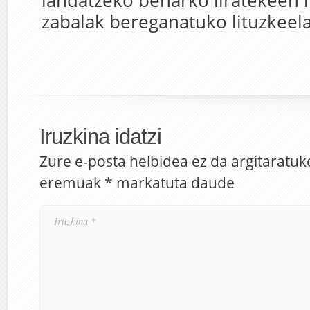
landatzeko beharko liratekeen 
zabalak bereganatuko lituzkeel
Iruzkina idatzi
Zure e-posta helbidea ez da argitaratuk
eremuak
*
markatuta daude