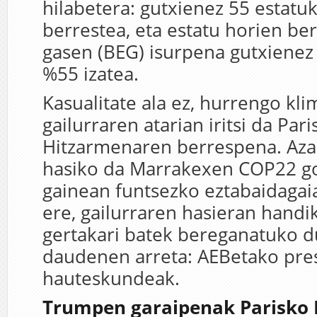
hilabetera: gutxienez 55 estatu
berrestea, eta estatu horien be
gasen (BEG) isurpena gutxienez
%55 izatea.
Kasualitate ala ez, hurrengo kl
gailurraren atarian iritsi da Pari
Hitzarmenaren berrespena. Az
hasiko da Marrakexen COP22 goi
gainean funtsezko eztabaidagaia
ere, gailurraren hasieran hand
gertakari batek bereganatuko d
daudenen arreta: AEBetako pre
hauteskundeak.
Trumpen garaipenak Parisko 