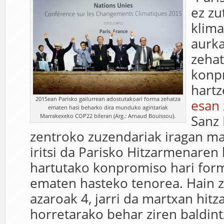
ez zu
klima
aurk
zehat
konp
hartz
2015ean Parisko gailurrean adostutakoari forma zehatza
esan 
ematen hasi beharko dira munduko agintariak
Marrakexeko COP22 bileran (Arg.: Arnaud Bouissou).
Sanz 
zentroko zuzendariak iragan ma
iritsi da Parisko Hitzarmenaren 
hartutako konpromiso hari for
ematen hasteko tenorea. Hain z
azaroak 4, jarri da martxan hit
horretarako behar ziren baldint