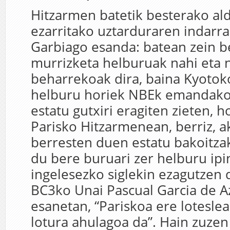
Hitzarmen batetik besterako al
ezarritako uztarduraren indarra
Garbiago esanda: batean zein b
murrizketa helburuak nahi eta 
beharrekoak dira, baina Kyotok
helburu horiek NBEk emandako
estatu gutxiri eragiten zieten, ho
Parisko Hitzarmenean, berriz, a
berresten duen estatu bakoitza
du bere buruari zer helburu ipi
ingelesezko siglekin ezagutzen 
BC3ko Unai Pascual Garcia de Az
esanetan, “Pariskoa ere loteslea
lotura ahulagoa da”. Hain zuzen