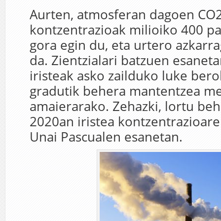
Aurten, atmosferan dagoen CO
kontzentrazioak milioiko 400 pa
gora egin du, eta urtero azkarr
da. Zientzialari batzuen esanet
iristeak asko zailduko luke bero
gradutik behera mantentzea m
amaierarako. Zehazki, lortu beh
2020an iristea kontzentrazioare
Unai Pascualen esanetan.