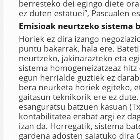
berresteko dei egingo diete ora
ez duten estatuei”, Pascualen e
Emisioak neurtzeko sistema b
Horiek ez dira izango negoziaz
puntu bakarrak, hala ere. Batet
neurtzeko, jakinarazteko eta eg
sistema homogeneizatzeaz hitz 
egun herrialde guztiek ez darabi
bera neurketa horiek egiteko, e
gaitasun teknikorik ere ez dute.
esanguratsu batzuen kasuan (Tx
kontabilitatea erabat argi ez dag
izan da. Horregatik, sistema bat
gardena adosten saiatuko dira