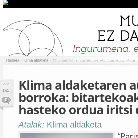
Klima aldaketaren aurkako borroka: bitartekoak zehazten 
Hasiera
»
Klima aldaketa
»
Klima aldaketaren 
AZA
04
borroka: bitartekoa
0
hasteko ordua iritsi
Atalak:
Klima aldaketa
“Par