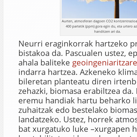
Aurten, atmosferan dagoen CO2 kontzentrazioa
400 partetik (ppm) gora egin du, eta urtero a
handitzen ari da.
Neurri eraginkorrak hartzeko p
bistakoa da. Pascualen ustez, e
ahala baliteke
geoingeniaritzar
indarra hartzea. Azkeneko klima
bileretan planteatu diren irtenb
zehazki, biomasa erabiltzea da. 
eremu handiak hartu beharko l
zuhaitzak edo bestelako bioma
landatzeko. Ustez, horrek atmo
bat xurgatuko luke –xurgapen 