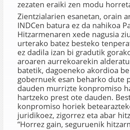
zezaten eraiki zen modu horret
Zientzialarien esanetan, orain 
INDCen batura ez da nahikoa Pa
Hitzarmenaren xede nagusia ziu
urterako batez besteko tenpera
ez dadila izan bi gradutik gorako
aroaren aurrekoarekin alderatu
batetik, dagoeneko akordioa be
gobernuek esan beharko dute p
dauden murrizte konpromiso h
hartzeko prest ote dauden. Best
konpromiso horiek betearaztek
juridikoez, zigorrez eta abar hit
“Horrez gain, seguruenik hitza