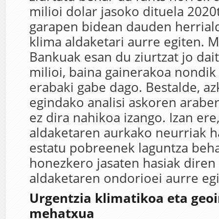
milioi dolar jasoko dituela 2020
garapen bidean dauden herrial
klima aldaketari aurre egiten.
Bankuak esan du ziurtzat jo dai
milioi, baina gainerakoa nondik
erabaki gabe dago. Bestalde, a
egindako analisi askoren araber
ez dira nahikoa izango. Izan ere
aldaketaren aurkako neurriak ha
estatu pobreenek laguntza beh
honezkero jasaten hasiak diren
aldaketaren ondorioei aurre egi
Urgentzia klimatikoa eta geo
mehatxua