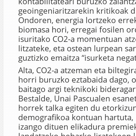
kontabilitateari buruzko zalant
geoingeniaritzarekin kritikoak d
Ondoren, energia lortzeko errek
biomasa hori, erregai fosilen or
isuritako CO2-a momentuan at
litzateke, eta ostean lurpean sar
guztizko emaitza “isurketa negat
Alta, CO2-a atzeman eta biltegir
horri buruzko eztabaida dago, o
baitago argi teknikoki bideragar
Bestalde, Unai Pascualen esane
horrek talka egiten du etorkiz
demografikoa kontuan hartuta
izango dituen elikadura premiek