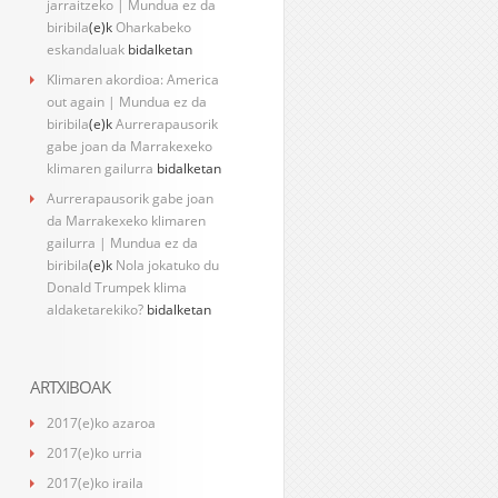
jarraitzeko | Mundua ez da
biribila
(e)k
Oharkabeko
eskandaluak
bidalketan
Klimaren akordioa: America
out again | Mundua ez da
biribila
(e)k
Aurrerapausorik
gabe joan da Marrakexeko
klimaren gailurra
bidalketan
Aurrerapausorik gabe joan
da Marrakexeko klimaren
gailurra | Mundua ez da
biribila
(e)k
Nola jokatuko du
Donald Trumpek klima
aldaketarekiko?
bidalketan
ARTXIBOAK
2017(e)ko azaroa
2017(e)ko urria
2017(e)ko iraila