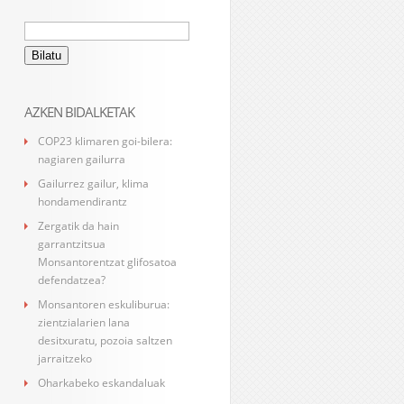
Bilatu:
AZKEN BIDALKETAK
COP23 klimaren goi-bilera:
nagiaren gailurra
Gailurrez gailur, klima
hondamendirantz
Zergatik da hain
garrantzitsua
Monsantorentzat glifosatoa
defendatzea?
Monsantoren eskuliburua:
zientzialarien lana
desitxuratu, pozoia saltzen
jarraitzeko
Oharkabeko eskandaluak