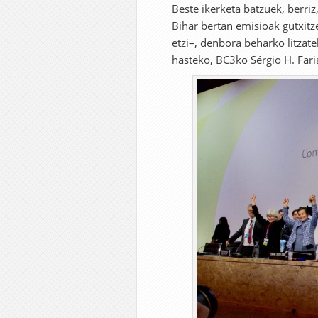
Beste ikerketa batzuek, berriz
Bihar bertan emisioak gutxitze
etzi–, denbora beharko litzate
hasteko, BC3ko Sérgio H. Fari