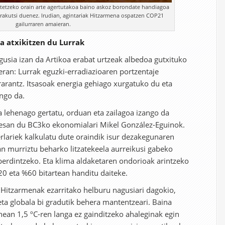
tetzeko orain arte agertutakoa baino askoz borondate handiagoa
erakutsi duenez. Irudian, agintariak Hitzarmena ospatzen COP21
gailurraren amaieran.
oa atxikitzen du Lurrak
usia izan da Artikoa erabat urtzeak albedoa gutxituko
eran: Lurrak eguzki-erradiazioaren portzentaje
rarantz. Itsasoak energia gehiago xurgatuko du eta
ngo da.
a lehenago gertatu, orduan eta zailagoa izango da
, esan du BC3ko ekonomialari Mikel González-Eguinok.
erlariek kalkulatu dute oraindik isur dezakegunaren
n murriztu beharko litzatekeela aurreikusi gabeko
berdintzeko. Eta klima aldaketaren ondorioak arintzeko
20 eta %60 bitartean handitu daiteke.
 Hitzarmenak ezarritako helburu nagusiari dagokio,
ta globala bi gradutik behera mantentzeari. Baina
ean 1,5 ºC-ren langa ez gainditzeko ahaleginak egin