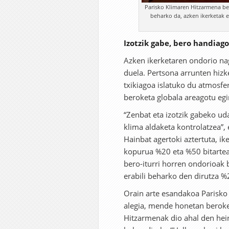
Parisko Klimaren Hitzarmena be
beharko da, azken ikerketak 
Izotzik gabe, bero handiag
Azken ikerketaren ondorio nag
duela. Pertsona arrunten hizk
txikiagoa islatuko du atmosfe
beroketa globala areagotu egi
“Zenbat eta izotzik gabeko ud
klima aldaketa kontrolatzea”
Hainbat agertoki aztertuta, ik
kopurua %20 eta %50 bitartea
bero-iturri horren ondorioak 
erabili beharko den dirutza %
Orain arte esandakoa Parisko
alegia, mende honetan beroke
Hitzarmenak dio ahal den hein