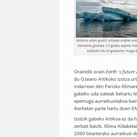
Artikoa udan guztiz urtzeak erabat ez
beroketa globala 1,5 gradu azpitik ma
zailduko du bi graduren muga e
Oraindik orain
Earth´s future
du Ozeano Artikoko izotza urt
indarrean den Parisko Klimar
gabeko uda izateak behartu l
epemuga aurreikusitakoa baino
ikerketan parte hartu duen E
Izotzik gabeko Artikoa ez da 
zerbait baizik. Klima Aldaket
2060 bitarterako aurreikusi d