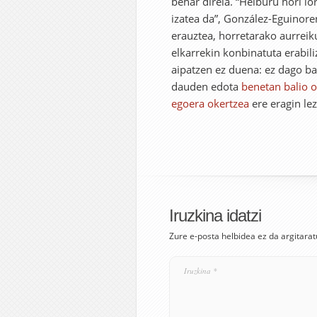
behar direla. “Helburu hori 
izatea da”, González-Eguinor
erauztea, horretarako aurrei
elkarrekin konbinatuta erabil
aipatzen ez duena: ez dago ba
dauden edota
benetan balio o
egoera okertzea
ere eragin lez
Iruzkina idatzi
Zure e-posta helbidea ez da argitarat