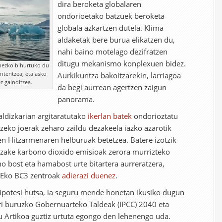
dira beroketa globalaren
ondorioetako batzuek beroketa
globala azkartzen dutela. Klima
aldaketak bere burua elikatzen du,
nahi baino motelago dezifratzen
ditugu mekanismo konplexuen bidez.
inezko bihurtuko du
ntentzea, eta asko
Aurkikuntza bakoitzarekin, larriagoa
z gainditzea.
da begi aurrean agertzen zaigun
panorama.
aldizkarian argitaratutako
ikerlan batek
ondorioztatu
zeko joerak zeharo zaildu dezakeela iazko azarotik
en Hitzarmenaren helburuak betetzea. Batere izotzik
ezake karbono dioxido emisioak zerora murrizteko
 bost eta hamabost urte bitartera aurreratzera,
AEko BC3 zentroak
adierazi duenez
.
hipotesi hutsa, ia seguru mende honetan ikusiko dugun
ari buruzko Gobernuarteko Taldeak (IPCC) 2040 eta
u Artikoa guztiz urtuta egongo den lehenengo uda.