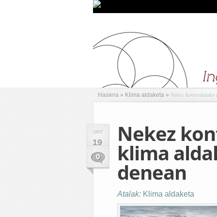
Nekez kontrolatuko 
Hasiera
»
Klima aldaketa
»
Nekez kon
URT
19
klima alda
0
denean
Atalak:
Klima aldaketa