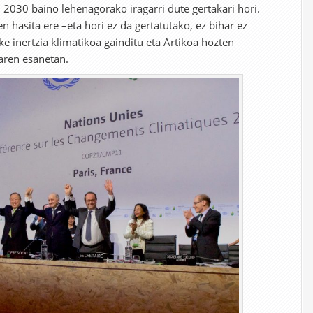
, 2030 baino lehenagorako iragarri dute gertakari hori.
n hasita ere –eta hori ez da gertatutako, ez bihar ez
ke inertzia klimatikoa gainditu eta Artikoa hozten
aren esanetan.