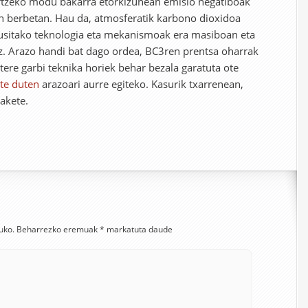
lortzeko modu bakarra etorkizunean emisio negatiboak
en berbetan. Hau da, atmosferatik karbono dioxidoa
kusitako teknologia eta mekanismoak era masiboan eta
iz. Arazo handi bat dago ordea, BC3ren prentsa oharrak
tere garbi teknika horiek behar bezala garatuta ote
te duten
arazoari aurre egiteko. Kasurik txarrenean,
akete.
uko.
Beharrezko eremuak
*
markatuta daude