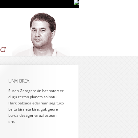
UNAI BREA
Susan Georgerekin bat nator: ez
dugu zertan planeta salbatu.
Hark patxada ederrean segituko
baitu bira eta bira, guk geure
burua desagerrarazi ostean
ere.