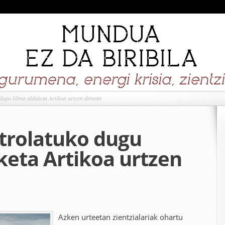
dugu klima aldaketa Artikoa urtzen denean
trolatuko dugu
keta Artikoa urtzen
Azken urteetan zientzialariak ohartu