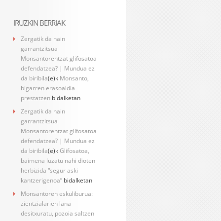
IRUZKIN BERRIAK
Zergatik da hain
garrantzitsua
Monsantorentzat glifosatoa
defendatzea? | Mundua ez
da biribila
(e)k
Monsanto,
bigarren erasoaldia
prestatzen
bidalketan
Zergatik da hain
garrantzitsua
Monsantorentzat glifosatoa
defendatzea? | Mundua ez
da biribila
(e)k
Glifosatoa,
baimena luzatu nahi dioten
herbizida “segur aski
kantzerigenoa”
bidalketan
Monsantoren eskuliburua:
zientzialarien lana
desitxuratu, pozoia saltzen