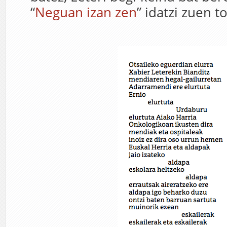
“
Neguan izan zen
” idatzi zuen to