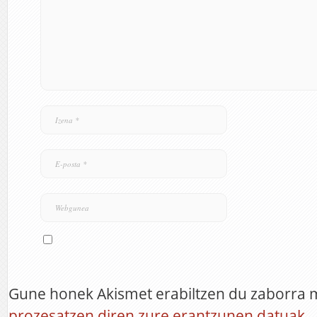
Gune honek Akismet erabiltzen du zaborra 
prozesatzen diren zure erantzunen datuak.