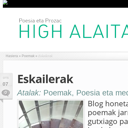
Eskailerak
Hasiera
»
Poemak
»
Eskailerak
OTS
07
Atalak:
Poemak
,
Poesia eta me
0
Blog honeta
poemak jarr
gutxiago pa