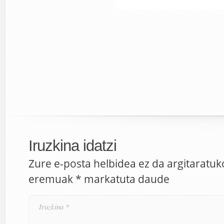
Iruzkina idatzi
Zure e-posta helbidea ez da argitaratuk
eremuak
*
markatuta daude