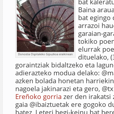
bat kalerat
Baina arau
bat egingo 
arrazoi hau
garaian-gar
tokiko poem
elurrak poe
Donostia Ospitaleko Gipuzkoa eraikinean
dituelako, (
goraintziak bidaltzeko eta lagu
adierazteko modua delako: @ma
azken bolada honetan harrieki
nagoela jakinarazi eta gero, @t
Ereñoko gorria
zer den irakatsi 
gaia @ibaiztuetak ere gogoko du
batez, Leteri begi-keinu bat be