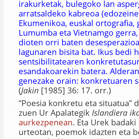
irakurketak, bulegoko lan asper
arratsaldeko kabreoa (edozeinek
Ekumenikoa, euskal ortografia, g
Lumumba eta Vietnamgo gerra, 
dioten orri baten desesperazioa
lagunaren bisita bat. Ikus bedi 
sentsibilitatearen konkretutasu
esandakoarekin batera. Alderan
genezake orain: konkretuaren se
(
Jakin
[1985] 36: 17. orr.)
“Poesia konkretu eta situatua” 
zuen Ur Apalategik
Islandiera ik
aurkezpenean
. Eta Urek badaki
urteotan, poemok idazten eta b