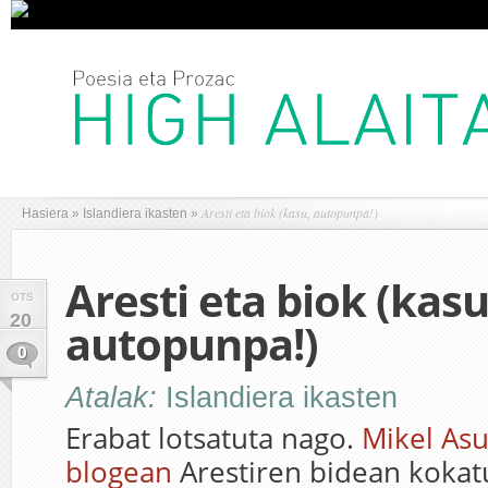
Aresti eta biok (kasu, autopunpa!)
Hasiera
»
Islandiera ikasten
»
Aresti eta biok (kasu
OTS
20
autopunpa!)
0
Atalak:
Islandiera ikasten
Erabat lotsatuta nago.
Mikel As
blogean
Arestiren bidean kokatu