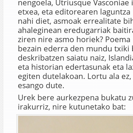
nengoela, Utriusque Vasconiae i
etxea, eta editorearen laguntza 
nahi diet, asmoak errealitate b
ahaleginean eredugarriak baitira
ziren nire asmo horiek? Poema 
bezain ederra den mundu txiki 
deskribatzen saiatu naiz, Island
eta historian edertasunak eta la
egiten dutelakoan. Lortu ala ez,
esango dute.
Urek bere aurkezpena bukatu 
irakurriz, nire kutunetako bat: