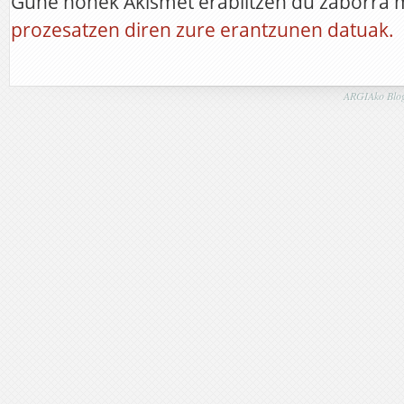
Gune honek Akismet erabiltzen du zaborra 
prozesatzen diren zure erantzunen datuak.
ARGIAko Blog