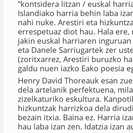
“kontsidera litzan / euskal harri
Islandiako harria behin laba iza
nahi nuke. Arestiri eta hizkuntza
errespetuaz diot hau. Hala ere,
jakin euskal harriaren inguruan
eta Danele Sarriugartek zer ust
(zoritxarrez, Arestiri buruzko ha
galdu nuen iazko Eako poesia e
Henry David Thoreauk esan zue
dela artelanik perfektuena, mil
zizelkaturiko eskultura. Kanpotik
hizkuntzak harrizkoa dela dirudi
bezain itxia. Baina ez. Harria iza
hau laba izan zen. Idatzia izan a