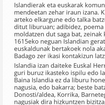
Islandierak eta euskarak komu
mendeetan zehar iraun izana. K
arteko elkargune edo talka batz
ditut liburuan; adibidez, poema
moldatzen dut saga bat, zeinak
1615eko neguan Islandian gerat
euskaldunak bertakoek nola aka
Badago zer ikasi kontakizun latz
Islandia izan daiteke Euskal Her
guri buruz ikasteko ispilu edo l
Baina Islandia ez da liburu hon
nagusia, edo bakarra; beste ba
Donosti/aldea, Korrika, Barneteg
nagusiak dira hizkuntzen bizitza,