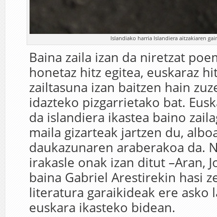
Islandiako harria Islandiera aitzakiaren ga
Baina zaila izan da niretzat poe
honetaz hitz egitea, euskaraz hi
zailtasuna izan baitzen hain z
idazteko pizgarrietako bat. Eusk
da islandiera ikastea baino zaila
maila gizarteak jartzen du, albo
daukazunaren araberakoa da. N
irakasle onak izan ditut –Aran, 
baina Gabriel Arestirekin hasi z
literatura garaikideak ere asko 
euskara ikasteko bidean.