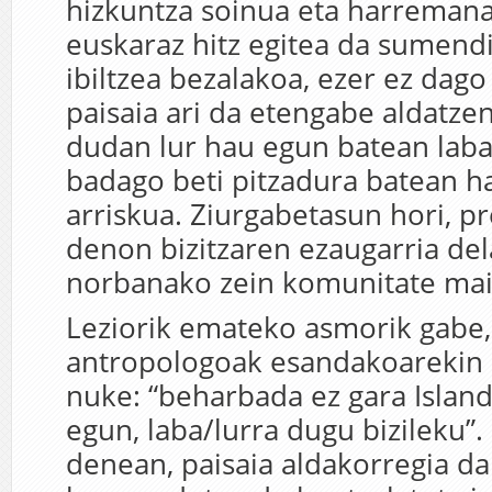
hizkuntza soinua eta harremana
euskaraz hitz egitea da sumend
ibiltzea bezalakoa, ezer ez dago
paisaia ari da etengabe aldatzen
dudan lur hau egun batean laba 
badago beti pitzadura batean h
arriskua. Ziurgabetasun hori, pr
denon bizitzaren ezaugarria dela
norbanako zein komunitate mai
Leziorik emateko asmorik gabe,
antropologoak esandakoarekin 
nuke: “beharbada ez gara Islandi
egun, laba/lurra dugu bizileku”.
denean, paisaia aldakorregia da