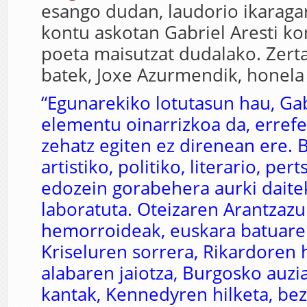
esango dudan, laudorio ikaragar
kontu askotan Gabriel Aresti ko
poeta maisutzat dudalako. Zert
batek, Joxe Azurmendik, honela
“Egunarekiko lotutasun hau, Ga
elementu oinarrizkoa da, errefe
zehatz egiten ez direnean ere. Bi
artistiko, politiko, literario, pe
edozein gorabehera aurki daite
laboratuta. Oteizaren Arantzazu
hemorroideak, euskara batuare
Kriseluren sorrera, Rikardoren h
alabaren jaiotza, Burgosko auzi
kantak, Kennedyren hilketa, be