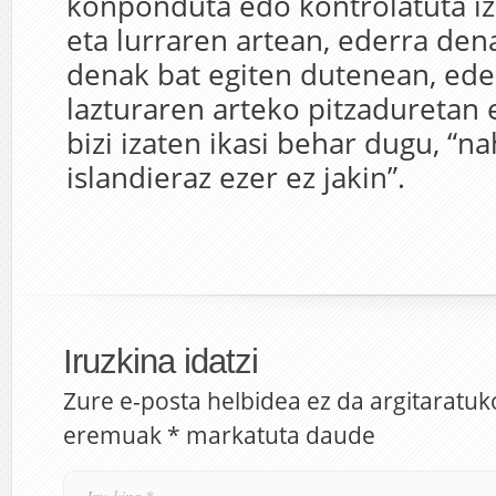
konponduta edo kontrolatuta iz
eta lurraren artean, ederra dena
denak bat egiten dutenean, ede
lazturaren arteko pitzaduretan 
bizi izaten ikasi behar dugu, “na
islandieraz ezer ez jakin”.
Iruzkina idatzi
Zure e-posta helbidea ez da argitaratuk
eremuak
*
markatuta daude