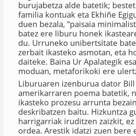
burujabetza alde batetik; besteti
familia kontuak eta Ekhiñe Egi
duen bezala, “paisaia minimalist
batez ere liburu honek ikastear
du. Urruneko unibertsitate bate
zerbait ikasteko asmotan, eta hor
daiteke. Baina Ur Apalategik es
moduan, metaforikoki ere ulert
Liburuaren izenburua dator Bill
amerikarraren poema batetik, n
ikasteko prozesu arrunta bezain
deskribatzen baitu. Hizkuntza g
harrigarriak iruditzen zaizkit, e
ordea. Arestik idatzi zuen bere