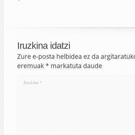
Iruzkina idatzi
Zure e-posta helbidea ez da argitaratuk
eremuak
*
markatuta daude