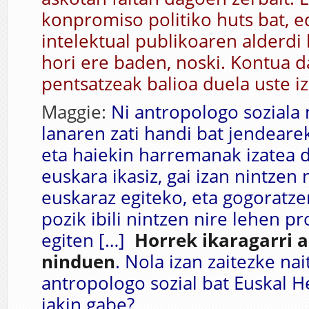
konpromiso politiko huts bat, ed
intelektual publikoaren alderdi 
hori ere baden, noski. Kontua d
pentsatzeak balioa duela uste i
Maggie:
Ni antropologo soziala 
lanaren zati handi bat jendearek
eta haiekin harremanak izatea d
euskara ikasiz, gai izan nintzen 
euskaraz egiteko, eta gogoratze
pozik ibili nintzen nire lehen p
egiten […]
Horrek ikaragarri 
ninduen
. Nola izan zaitezke na
antropologo sozial bat Euskal H
jakin gabe?