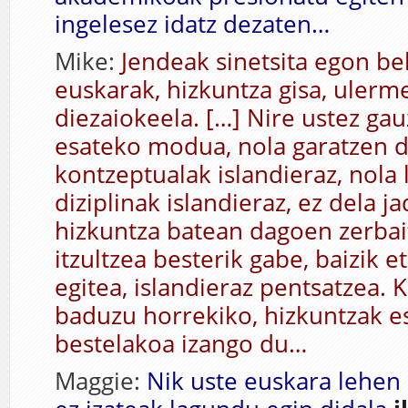
ingelesez idatz dezaten…
Mike:
Jendeak sinetsita egon be
euskarak, hizkuntza gisa, ulerm
diezaiokeela. […] Nire ustez gau
esateko modua, nola garatzen d
kontzeptualak islandieraz, nola
diziplinak islandieraz, ez dela j
hizkuntza batean dagoen zerbait
itzultzea besterik gabe, baizik e
egitea, islandieraz pentsatzea.
baduzu horrekiko, hizkuntzak es
bestelakoa izango du…
Maggie:
Nik uste euskara lehen 