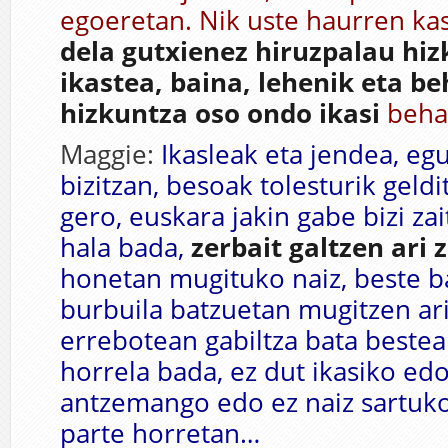
egoeretan. Nik uste haurren k
dela gutxienez hiruzpalau hi
ikastea, baina, lehenik eta be
hizkuntza oso ondo ikasi
beha
Maggie:
Ikasleak eta jendea, e
bizitzan, besoak tolesturik geld
gero, euskara jakin gabe bizi za
hala bada,
zerbait galtzen ari 
honetan mugituko naiz, beste b
burbuila batzuetan mugitzen ari
errebotean gabiltza bata bestea
horrela bada, ez dut ikasiko ed
antzemango edo ez naiz sartuko
parte horretan…