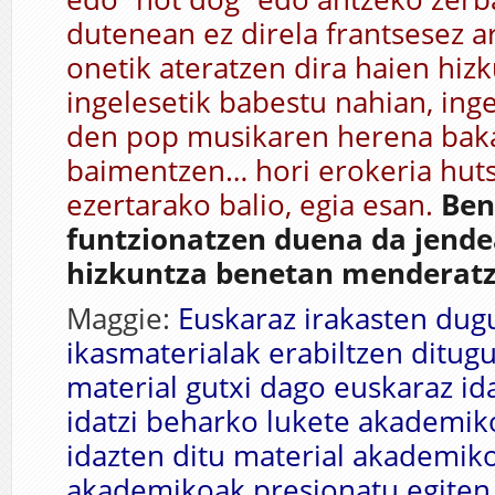
dutenean ez direla frantsesez ar
onetik ateratzen dira haien hiz
ingelesetik babestu nahian, ing
den pop musikaren herena baka
baimentzen… hori erokeria huts
ezertarako balio, egia esan.
Ben
funtzionatzen duena da jende
hizkuntza benetan menderatz
Maggie:
Euskaraz irakasten dug
ikasmaterialak erabiltzen ditugu
material gutxi dago euskaraz ida
idatzi beharko lukete akademi
idazten ditu material akademi
akademikoak presionatu egiten