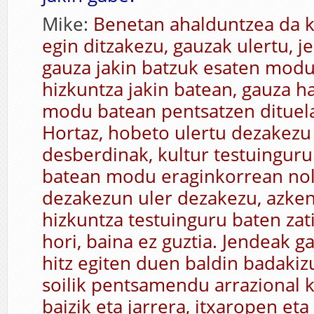
Mike:
Benetan ahalduntzea da k
egin ditzakezu, gauzak ulertu, j
gauza jakin batzuk esaten modu
hizkuntza jakin batean, gauza h
modu batean pentsatzen dituela
Hortaz, hobeto ulertu dezakezu 
desberdinak, kultur testuingur
batean modu eraginkorrean nol
dezakezun uler dezakezu, azken
hizkuntza testuinguru baten zat
hori, baina ez guztia. Jendeak g
hitz egiten duen baldin badakizu
soilik pentsamendu arrazional k
baizik eta jarrera, itxaropen et