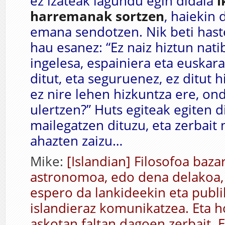
ez izateak lagundu egin didala
i
harremanak sortzen
, haiekin
emana sendotzen. Nik beti hast
hau esanez: “Ez naiz hiztun nati
ingelesa, espainiera eta euskara
ditut, eta seguruenez, ez ditut h
ez nire lehen hizkuntza ere, ond
ulertzen?” Huts egiteak egiten di
mailegatzen dituzu, eta zerbait
ahazten zaizu…
Mike:
[Islandian] Filosofoa baza
astronomoa, edo dena delakoa,
espero da lankideekin eta publ
islandieraz komunikatzea. Eta h
askotan faltan dagoen zerbait. E