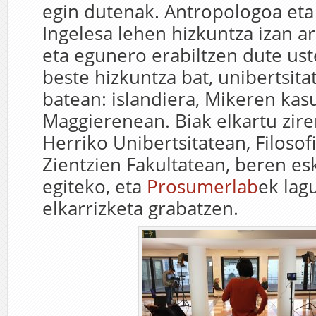
egin dutenak. Antropologoa eta 
Ingelesa lehen hizkuntza izan ar
eta egunero erabiltzen dute uste
beste hizkuntza bat, unibertsita
batean: islandiera, Mikeren kas
Maggierenean. Biak elkartu zire
Herriko Unibertsitatean, Filosof
Zientzien Fakultatean, beren e
egiteko, eta
Prosumerlab
ek lag
elkarrizketa grabatzen.