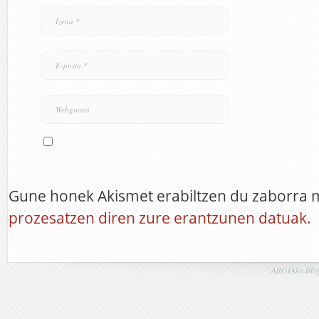
Gune honek Akismet erabiltzen du zaborra 
prozesatzen diren zure erantzunen datuak.
ARGIAko Blog