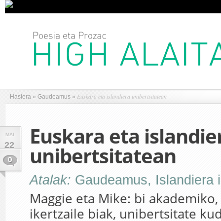
Euskara eta islandiera unibertsitatean
Hasiera
»
Gaudeamus
»
Euskara eta islandie
MAI
22
unibertsitatean
0
Atalak:
Gaudeamus
,
Islandiera 
Maggie eta Mike: bi akademiko, 
ikertzaile biak, unibertsitate k