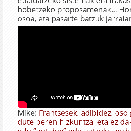
ebaluatzeko sistemak eta iraka
hobetzeko proposamenak… Ho
osoa, eta pasarte batzuk jarraia
Mike:
Frantsesek, adibidez, oso 
dute beren hizkuntza, eta ez da
edo “hot dog” edo antzeko zerb