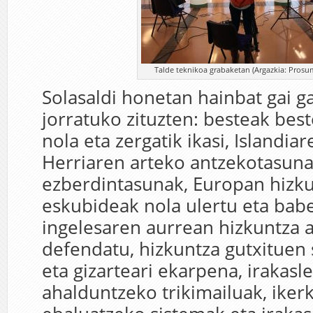
Talde teknikoa grabaketan (Argazkia: Prosu
Solasaldi honetan hainbat gai ga
jorratuko zituzten: besteak best
nola eta zergatik ikasi, Islandia
Herriaren arteko antzekotasuna
ezberdintasunak, Europan hizk
eskubideak nola ulertu eta babe
ingelesaren aurrean hizkuntza 
defendatu, hizkuntza gutxituen 
eta gizarteari ekarpena, irakasl
ahalduntzeko trikimailuak, iker