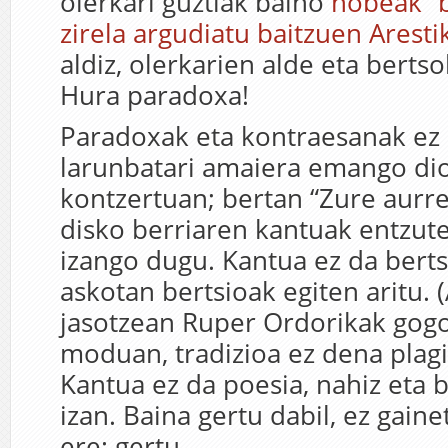
olerkari guztiak baino
hobeak” b
zirela argudiatu baitzuen Aresti
aldiz, olerkarien alde eta bertso
Hura paradoxa!
Paradoxak eta kontraesanak ez d
larunbatari amaiera emango di
kontzertuan; bertan “Zure aurre
disko berriaren kantuak entzut
izango dugu. Kantua ez da berts
askotan bertsioak egiten aritu. 
jasotzean Ruper Ordorikak gog
moduan, tradizioa ez dena plagi
Kantua ez da poesia, nahiz eta 
izan. Baina gertu dabil, ez gainet
ere: gertu.