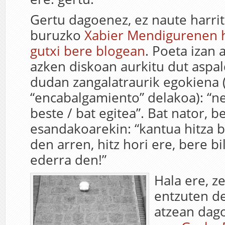
Gertu dagoenez, ez naute harrit
buruzko
Xabier Mendigurenen h
gutxi bere blogean
. Poeta izan 
azken diskoan aurkitu dut aspal
dudan zangalatraurik egokiena (
“encabalgamiento” delakoa): “n
beste / bat egitea”. Bat nator, b
esandakoarekin: “kantua hitza 
den arren, hitz hori ere, bere bi
ederra den!”
Hala ere, z
entzuten d
atzean dago