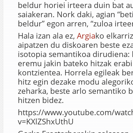
beldur horiei irteera duin bat a
saiakeran. Nork daki, agian “bet
beldur” egon arren, “zuloa irtee
Hala izan ala ez,
Argia
ko elkarri
aipatzen du diskoaren beste eza
isotopia semantikoa dirudiena: 
eremu jakin bateko hitzak erabi
kontzientea. Horrela egileak be
hitz egin dezake modu alegoriko
zeharka, beste arlo semantiko b
hitzen bidez.
https://www.youtube.com/watc
v=KXlZShxUthU