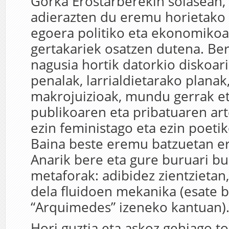
Gorka Erostarberekin solasean,
adierazten du eremu horietako 
egoera politiko eta ekonomikoa
gertakariek osatzen dutena. Ber
nagusia hortik datorkio diskoari
penalak, larrialdietarako planak,
makrojuizioak, mundu gerrak eta
publikoaren eta pribatuaren ar
ezin feministago eta ezin poeti
Baina beste eremu batzuetan er
Anarik bere eta gure buruari bu
metaforak: adibidez zientzietan,
dela fluidoen mekanika (esate b
“Arquimedes” izeneko kantuan)
Hori guztia eta askoz gehiago 