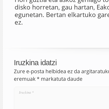
disko horretan, gau hartan, Eak
egunetan. Bertan elkartuko gare
ez.
Iruzkina idatzi
Zure e-posta helbidea ez da argitaratuk
eremuak
*
markatuta daude