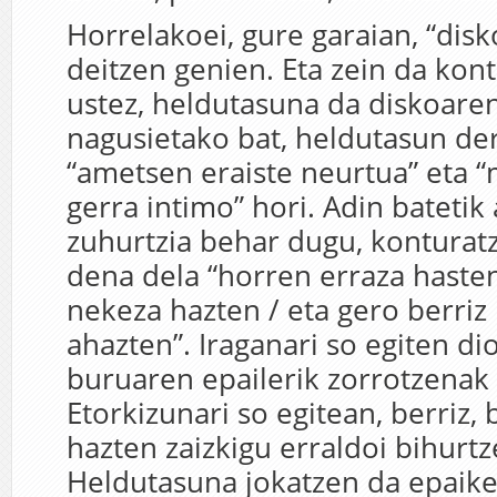
Horrelakoei, gure garaian, “dis
deitzen genien. Eta zein da kon
ustez, heldutasuna da diskoaren
nagusietako bat, heldutasun de
“ametsen eraiste neurtua” eta 
gerra intimo” hori. Adin batetik
zuhurtzia behar dugu, kontura
dena dela “horren erraza haste
nekeza hazten / eta gero berriz
ahazten”. Iraganari so egiten d
buruaren epailerik zorrotzenak 
Etorkizunari so egitean, berriz,
hazten zaizkigu erraldoi bihurtz
Heldutasuna jokatzen da epaiket