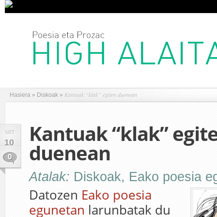
Kantuak “klak” egiten duenean
Hasiera
»
Diskoak
»
Kantuak “klak” egit
UZT
10
duenean
0
Atalak:
Diskoak
,
Eako poesia e
Datozen
Eako poesia
egunetan
larunbatak du