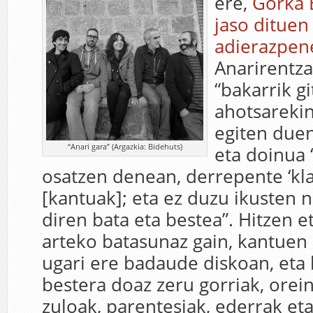
ere,
Gorka 
jaso dituen
adierazpen
Anarirentza
“bakarrik gi
ahotsarekin
egiten duen
“Anari gara” (Argazkia: Bidehuts)
eta doinua
osatzen denean, derrepente ‘kla
[kantuak]; eta ez duzu ikusten 
diren bata eta bestea”. Hitzen 
arteko batasunaz gain, kantuen
ugari ere badaude diskoan, eta 
bestera doaz zeru gorriak, orei
zuloak, parentesiak, ederrak et