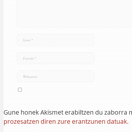
Gune honek Akismet erabiltzen du zaborra 
prozesatzen diren zure erantzunen datuak.