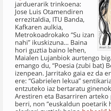
jarduerarik trinkoena:
Jose Luis Otamendiren
errezitaldia, ITU Banda,
Kafkaren aulkia,
Metrokoadrokako “Su izan
nahi” ikuskizuna… Baina
Anari: Zu
hori guztia baino lehen,
Maialen Lujanbiok aurtengo biga
emango du, “Poesia (zubi bat) Be
izenpean. Jarritako gaia ez da e
ere: “Gabrielen lekua” sentikaria
entzuteko iaz bertaratu gineno
Arestiren eta Basarriren artek
berri, non “euskaldun poetarik