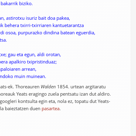
bakarrik biziko.
, astirotxu isuriz bait doa pakea,
ik behera txirri-txirriaren kantuetarantza
rdi osoa, purpurazko dindina batean eguerdia,
tsa.
txe; gau eta egun, aldi orotan,
era apalkiro txipristinduaz;
paloiaren arrean,
ondoko muin muinean.
eats-ek. Thoreauren
Walden
1854. urtean argitaratu
horeauk Yeats eragingo zuela pentsatu izan dut aldiro.
ogleri kontsulta egin eta, nola ez, topatu dut Yeats-
ela baieztatzen duen
pasartea
.