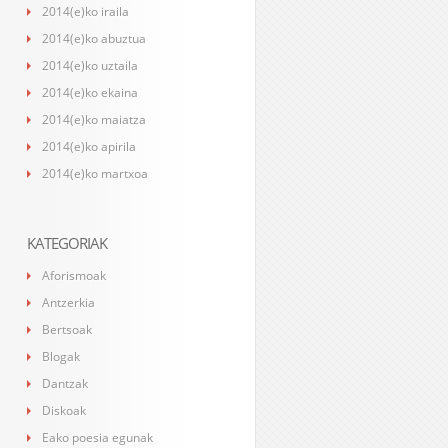
2014(e)ko iraila
2014(e)ko abuztua
2014(e)ko uztaila
2014(e)ko ekaina
2014(e)ko maiatza
2014(e)ko apirila
2014(e)ko martxoa
KATEGORIAK
Aforismoak
Antzerkia
Bertsoak
Blogak
Dantzak
Diskoak
Eako poesia egunak