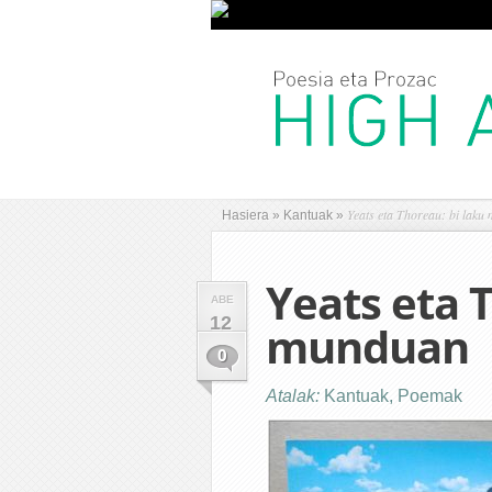
Yeats eta Thoreau: bi laku
Hasiera
»
Kantuak
»
Yeats eta 
ABE
12
munduan
0
Atalak:
Kantuak
,
Poemak