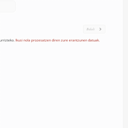
urrizteko.
Ikusi nola prozesatzen diren zure erantzunen datuak.