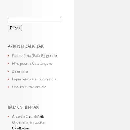
Bilatu:
AZKEN BIDALKETAK
Poemafaria (Rafa Egiguren)
Hiru poema Catalunyako
Zinemalia
Lapurreta: kale irakurraldia
Ura: kale irakurraldia
IRUZKIN BERRIAK
Antonio Casado
(e)k
Oroimenaren botika
bidalketan