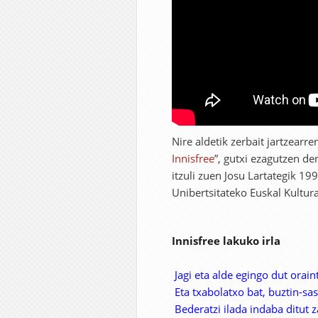
Nire aldetik zerbait jartzearr
Innisfree
”, gutxi ezagutzen d
itzuli zuen Josu Lartategik 1
Unibertsitateko Euskal Kultur
Innisfree lakuko irla
Jagi eta alde egingo dut oraint
Eta txabolatxo bat, buztin-sas
Bederatzi ilada indaba ditut 