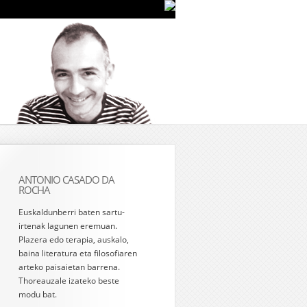
ANTONIO CASADO DA
ROCHA
Euskaldunberri baten sartu-
irtenak lagunen eremuan.
Plazera edo terapia, auskalo,
baina literatura eta filosofiaren
arteko paisaietan barrena.
Thoreauzale izateko beste
modu bat.