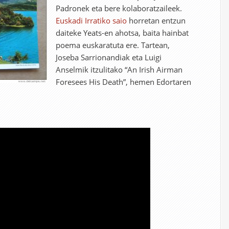
Padronek eta bere kolaboratzaileek.
Euskadi Irratiko saio
horretan entzun
daiteke Yeats-en ahotsa, baita hainbat
poema euskaratuta ere. Tartean,
Joseba Sarrionandiak eta Luigi
Anselmik itzulitako “An Irish Airman
Foresees His Death”, hemen Edortaren