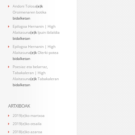
Andoni Tolosa
(e)k
Oroimenaren botika
bidalketan
Epilogoa Hernanin | High
Alaitasuna
(e)k
Ipuin ibilaldia
bidalketan
Epilogoa Hernanin | High
Alaitasuna
(e)k
Olerki-potea
bidalketan
Poesiaz eta belarraz,
Tabakaleran | High
Alaitasuna
(e)k
Tabakaleran
bidalketan
ARTXIBOAK
2019(e)ko martxoa
2019(e)ko otsaila
2018(e)ko azaroa