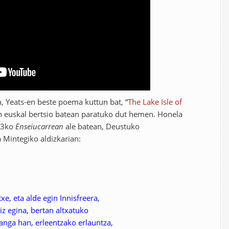
en, Yeats-en beste poema kuttun bat, “
The Lake Isle of
en euskal bertsio batean paratuko dut hemen. Honela
993ko
Enseiucarrean
ale batean, Deustuko
a Mintegiko aldizkarian:
xe, eta alde egin Innisfreera,
iz egina, bertan altxatuko
zanga han, erleentzako erlauntza,