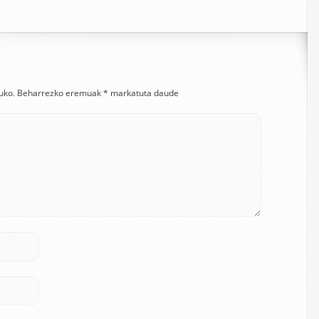
uko.
Beharrezko eremuak
*
markatuta daude