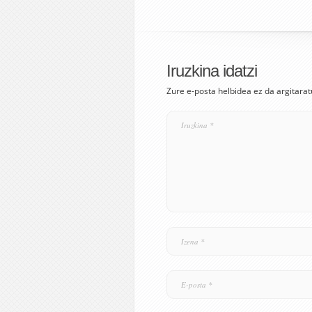
Iruzkina idatzi
Zure e-posta helbidea ez da argitarat