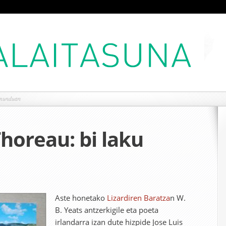
 munduan
Thoreau: bi laku
Aste honetako
Lizardiren Baratza
n W.
B. Yeats antzerkigile eta poeta
irlandarra izan dute hizpide Jose Luis