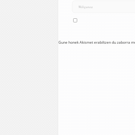
Gune honek Akismet erabiltzen du zaborra m