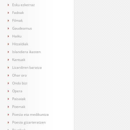
Esku ezkerraz
Fadoak
Filmak
Gaudeamus
Haiku
Hitzaldiak
Islandiera ikasten
Kantuak
Lizardiren baratza
Ohar oro
Ondo bizi
Opera
Paisaiak
Poemak
Poesia eta medikuntza
Poesia gizarteratzen