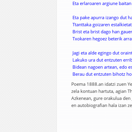
Eta erlaroaren argiune baitan 
Eta pake apurra izango dut han
Ttanttaka goizaren estalkietat
Brist eta brist dago han gaue
Txokaren hegoez beterik arra
Jagi eta alde egingo dut orain
Lakuko ura dut entzuten errib
Bidean nagoen artean, edo es
Berau dut entzuten bihotz h
Poema 1888.an idatzi zuen Y
zela kontuan hartuta, agian T
Azkenean, gure orakulua den go
en autobiografian hala izan z