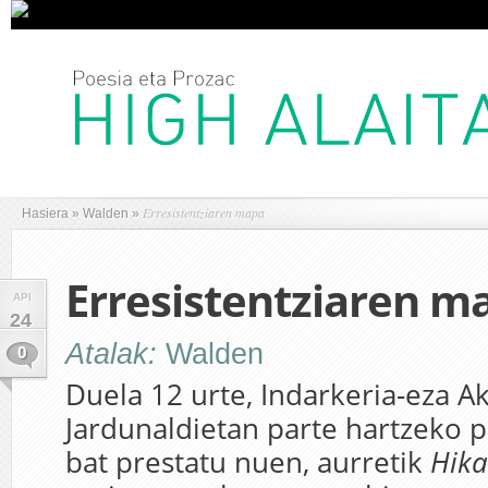
Erresistentziaren mapa
Hasiera
»
Walden
»
Erresistentziaren m
API
24
Atalak:
Walden
0
Duela 12 urte, Indarkeria-eza Akt
Jardunaldietan parte hartzeko p
bat prestatu nuen, aurretik
Hika