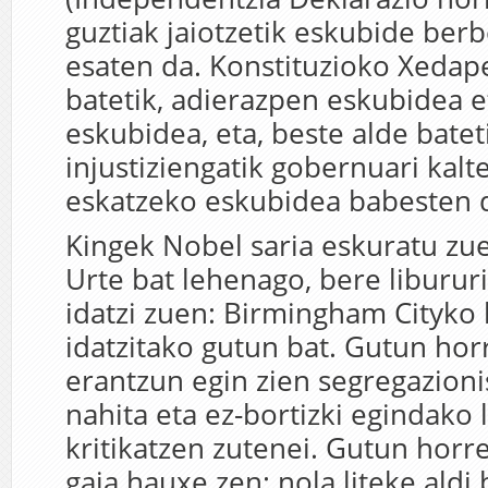
guztiak jaiotzetik eskubide berb
esaten da. Konstituzioko Xedap
batetik, adierazpen eskubidea e
eskubidea, eta, beste alde batet
injustiziengatik gobernuari kalt
eskatzeko eskubidea babesten d
Kingek Nobel saria eskuratu zu
Urte bat lehenago, bere liburur
idatzi zuen: Birmingham Cityko 
idatzitako gutun bat. Gutun hor
erantzun egin zien segregazion
nahita eta ez-bortizki egindako
kritikatzen zutenei. Gutun horr
gaia hauxe zen: nola liteke aldi