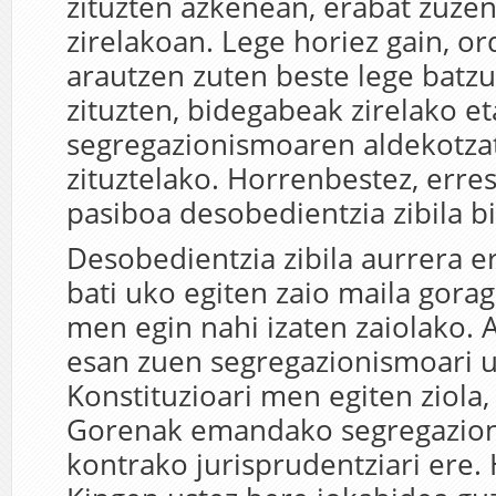
zituzten azkenean, erabat zuze
zirelakoan. Lege horiez gain, o
arautzen zuten beste lege batzu
zituzten, bidegabeak zirelako et
segregazionismoaren aldekotzat
zituztelako. Horrenbestez, erres
pasiboa desobedientzia zibila b
Desobedientzia zibila aurrera 
bati uko egiten zaio maila gorag
men egin nahi izaten zaiolako. 
esan zuen segregazionismoari u
Konstituzioari men egiten ziola, 
Gorenak emandako segregazio
kontrako jurisprudentziari ere.