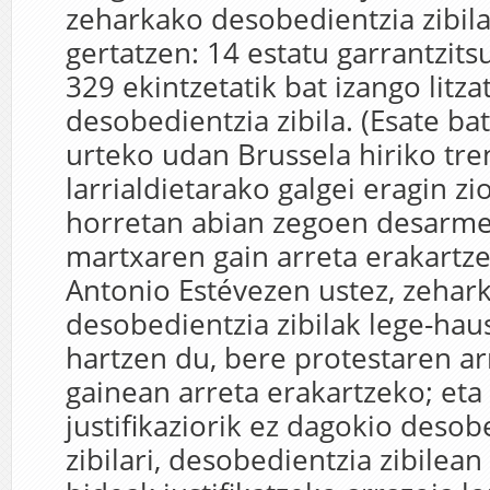
zeharkako desobedientzia zibila
gertatzen: 14 estatu garrantzits
329 ekintzetatik bat izango litz
desobedientzia zibila. (Esate ba
urteko udan Brussela hiriko tr
larrialdietarako galgei eragin 
horretan abian zegoen desarm
martxaren gain arreta erakartze
Antonio Estévezen ustez, zehar
desobedientzia zibilak lege-hau
hartzen du, bere protestaren a
gainean arreta erakartzeko; eta
justifikaziorik ez dagokio desob
zibilari, desobedientzia zibilean