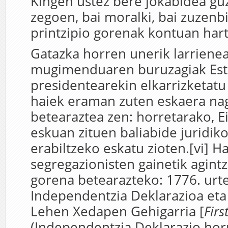
Kingen ustez bere jokabidea guzt
zegoen, bai moralki, bai zuzenb
printzipio gorenak kontuan hart
Gatazka horren unerik larrienea
mugimenduaren buruzagiak Est
presidentearekin elkarrizketatu
haiek eraman zuten eskaera nag
betearaztea zen: horretarako, E
eskuan zituen baliabide juridiko
erabiltzeko eskatu zioten.[vi] H
segregazionisten gainetik agint
gorena betearazteko: 1776. urt
Independentzia Deklarazioa eta
Lehen Xedapen Gehigarria [
Fir
(Independentzia Deklarazio horr