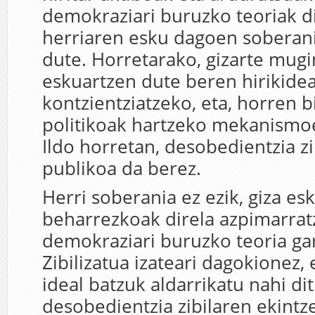
demokraziari buruzko teoriak d
herriaren esku dagoen soberania
dute. Horretarako, gizarte mu
eskuartzen dute beren hirikide
kontzientziatzeko, eta, horren b
politikoak hartzeko mekanismoe
Ildo horretan, desobedientzia zib
publikoa da berez.
Herri soberania ez ezik, giza e
beharrezkoak direla azpimarra
demokraziari buruzko teoria ga
Zibilizatua izateari dagokionez, 
ideal batzuk aldarrikatu nahi di
desobedientzia zibilaren ekintz