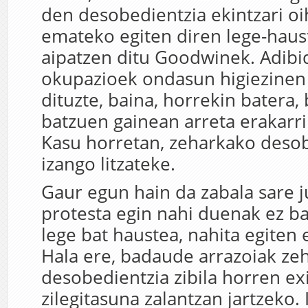
den desobedientzia ekintzari o
emateko egiten diren lege-haus
aipatzen ditu Goodwinek. Adibid
okupazioek ondasun higiezinen
dituzte, baina, horrekin batera,
batzuen gainean arreta erakarri 
Kasu horretan, zeharkako desobe
izango litzateke.
Gaur egun hain da zabala sare j
protesta egin nahi duenak ez bai
lege bat haustea, nahita egiten 
Hala ere, badaude arrazoiak ze
desobedientzia zibila horren exi
zilegitasuna zalantzan jartzeko. 