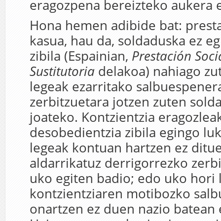
eragozpena bereizteko aukera 
Hona hemen adibide bat: presta
kasua, hau da, soldaduska ez eg
zibila (Espainian,
Prestación Soci
Sustitutoria
delakoa) nahiago zu
legeak ezarritako salbuespener
zerbitzuetara jotzen zuten sold
joateko. Kontzientzia eragozlea
desobedientzia zibila egingo luk
legeak kontuan hartzen ez ditu
aldarrikatuz derrigorrezko zerbi
uko egiten badio; edo uko hori 
kontzientziaren motibozko sal
onartzen ez duen nazio batean 