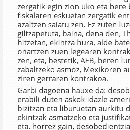
zergatik egin zion uko eta bere
fiskalaren eskuetan zergatik en
azaltzen saiatu zen. Ez zuten lu
giltzapetuta, baina, dena den, 
hitzetan, ekintza hura, alde bat
onartzen zuen legearen kontrak
zen, eta, bestetik, AEB, beren lu
zabaltzeko asmoz, Mexikoren au
ziren gerraren kontrakoa.
Garbi dagoena hauxe da: desobe
erabili duten askok idazle amer
bizitzan eta liburuetan aurkitu 
ekintzak asmatzeko eta justifika
eta, horrez gain, desobedientzia