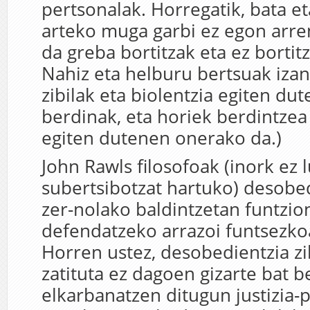
pertsonalak. Horregatik, bata e
arteko muga garbi ez egon arre
da greba bortitzak eta ez bortit
Nahiz eta helburu bertsuak iza
zibilak eta biolentzia egiten dut
berdinak, eta horiek berdintzea
egiten dutenen onerako da.)
John Rawls filosofoak (inork ez 
subertsibotzat hartuko) desobed
zer-nolako baldintzetan funtzi
defendatzeko arrazoi funtsezko
Horren ustez, desobedientzia zi
zatituta ez dagoen gizarte bat b
elkarbanatzen ditugun justizia-p