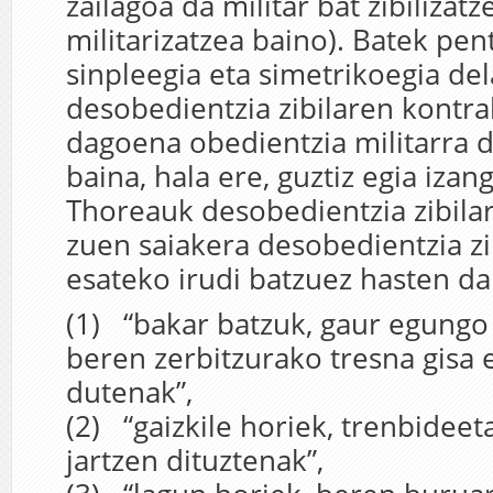
zailagoa da militar bat zibilizatz
militarizatzea baino). Batek pe
sinpleegia eta simetrikoegia del
desobedientzia zibilaren kontr
dagoena obedientzia militarra d
baina, hala ere, guztiz egia izang
Thoreauk desobedientzia zibilar
zuen saiakera desobedientzia zi
esateko irudi batzuez hasten da
(1) “bakar batzuk, gaur egung
beren zerbitzurako tresna gisa 
dutenak”,
(2) “gaizkile horiek, trenbidee
jartzen dituztenak”,