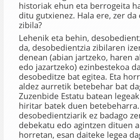
historiak ehun eta berrogeita 
ditu gutxienez. Hala ere, zer d
zibila?
Lehenik eta behin, desobedientz
da, desobedientzia zibilaren iz
denean (abian jartzeko, haren a
edo jazartzeko) ezinbestekoa d
desobeditze bat egitea. Eta hor
aldez aurretik betebehar bat da
Zuzenbide Estatu batean legeak
hiritar batek duen betebeharra.
desobedientziarik ez badago ze
debekatu edo agintzen dituen ar
horretan, esan daiteke legea da