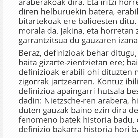
araberakoak dira. Eta iritzi horr
diren helburuekin batera, erabi
bitartekoak ere balioesten ditu.
morala da, jakina, eta horretan 
garrantzitsua du gauzaren izana
Beraz, definizioak behar ditugu, 
baita gizarte-zientzietan ere; ba
definizioak erabili ohi dituzten
zigorrak jartzearren. Kontuz ibil
definizioa apaingarri hutsala bes
dadin: Nietzsche-ren arabera, hi
duten gauzak baino ezin dira def
fenomeno batek historia badu,
definizio bakarra historia hori b