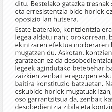
ditu. Bestelako gatazka tresnak s
eta erresistentzia bide horiek e
oposizio lan hutsera.
Esate baterako, kontzientzia e
legea aldatu nahi; orokorrean, 
ekintzaren efektua norberaren 
mugatzen du. Askotan, kontzien
garatzean ez da desobedientziar
legeek agindutako betebehar ba
zaizkien zenbait eragozpen esku
baitira konstituzio batzuetan. N
eskubide horiek mugatuak izan,
oso garrantzitsua da, zenbait k
desobedientzia zibila eta kontzi