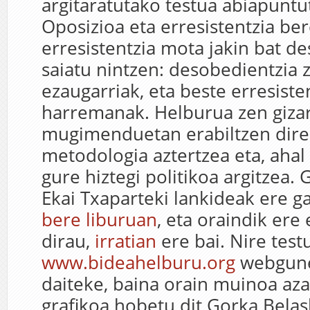
argitaratutako testua abiapuntut
Oposizioa eta erresistentzia ber
erresistentzia mota jakin bat d
saiatu nintzen: desobedientzia z
ezaugarriak, eta beste erresist
harremanak. Helburua zen giza
mugimenduetan erabiltzen dire
metodologia aztertzea eta, ahal
gure hiztegi politikoa argitzea. 
Ekai Txaparteki lankideak ere ga
bere liburuan
, eta oraindik ere
dirau,
irratian
ere bai. Nire test
www.bideahelburu.org
webgune
daiteke, baina orain muinoa az
grafikoa hobetu dit Gorka Belas