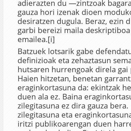
adierazten du —zintzoak bagar
gauza hori izenak dioen moduko
desiratzen dugula. Beraz, ezin di
garbi bereizi maila deskriptiboa
emailea.[i]
Batzuek lotsarik gabe defendat
definizioak eta zehaztasun sem
hutsaren hurrengoak direla gai 
Haien hitzetan, benetan garrant
eraginkortasuna da: ekintzak he
duen ala ez. Baina eraginkortas
zilegitasuna ez dira gauza bera.
zilegitasuna eta eraginkortasuna
iritzi publikoarengan duen harr