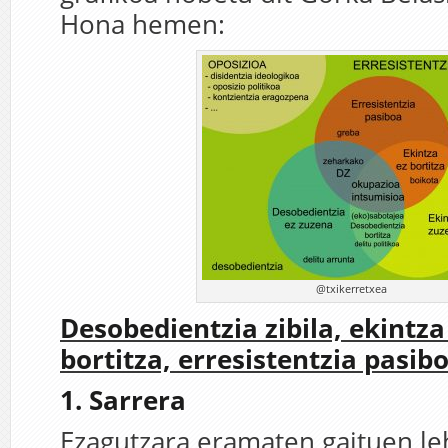
Hona hemen:
@txikerretxea
Desobedientzia zibila, ekintz
bortitza, erresistentzia pasib
1. Sarrera
Ezagutzara eramaten gaituen le