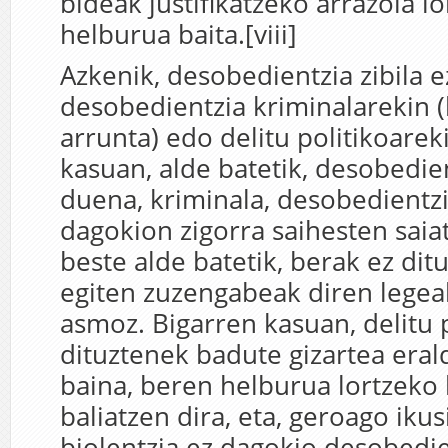
bideak justifikatzeko arrazoia l
helburua baita.[viii]
Azkenik, desobedientzia zibila 
desobedientzia kriminalarekin (h
arrunta) edo delitu politikoarek
kasuan, alde batetik, desobedie
duena, kriminala, desobedientzi
dagokion zigorra saihesten saiat
beste alde batetik, berak ez dit
egiten zuzengabeak diren legea
asmoz. Bigarren kasuan, delitu 
dituztenek badute gizartea era
baina, beren helburua lortzeko 
baliatzen dira, eta, geroago iku
biolentzia ez dagokio desobedien