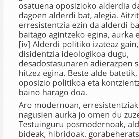
osatuena oposizioko alderdia d
dagoen alderdi bat, alegia. Aitzit
erresistentzia ezin da alderdi ba
baitago agintzeko egina, aurka e
[iv] Alderdi politiko izateaz gain
disidentzia ideologikoa dugu,
desadostasunaren adierazpen s
hitzez egina. Beste alde batetik,
oposizio politikoa eta kontzien
baino harago doa.
Aro modernoan, erresistentziak
nagusien aurka jo omen du zuz
Testuinguru posmodernoak, ald
bideak, hibridoak, gorabeherat