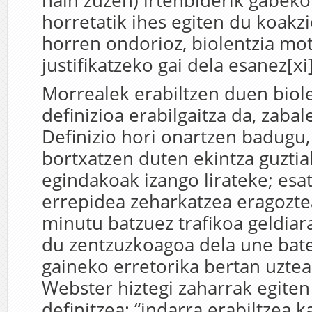
hain zuzen) irtenbiderik gabeko
horretatik ihes egiten du koakz
horren ondorioz, biolentzia mo
justifikatzeko gai dela esanez[xi]
Morrealek erabiltzen duen biol
definizioa erabilgaitza da, zabale
Definizio hori onartzen badugu
bortxatzen duten ekintza guztia
egindakoak izango lirateke; esat
errepidea zeharkatzea eragozte
minutu batzuez trafikoa geldiar
du zentzuzkoagoa dela une bat
gaineko erretorika bertan uztea
Webster hiztegi zaharrak egit
definitzea: “indarra erabiltzea k