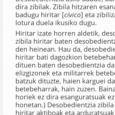
dira zibilak. Zibila hitzaren esa
badugu hiritar [
cívico
] eta zibili
lotura duela ikusiko dugu.
Hiritar izate horren aldetik, de
zibila hiritar baten desobedientz
den heinean. Hau da, desobedien
hiritar bati dagozkion betebeha
dituen baten desobedientzia da.
elizgizonek eta militarrek beteb
batzuk dituzte, haien karguei d
betebeharrak, hain zuzen. Bain
horiek ez dira esanguratsuak e
honetan.) Desobedientzia zibila
hiritar aktiboak eta arduratsuak 