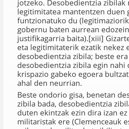
jotzeko. Desobedientzia zibilak
legitimitatea mantentzen duen
funtzionatuko du (legitimaziori
gobernu baten aurrean edozein 
justifikagarria baita).[xiii] Gizar
eta legitimitaterik ezatik nekez
desobedientzia zibila; beste er
desobedientzia zibila egin nahi
krispazio gabeko egoera bultza
ahal den neurrian.
Beste ondorio gisa, benetan de
zibila bada, desobedientzia zibi
duten ekintzak ezin dira izan ez 
militaristak ere (Clemenceauk e