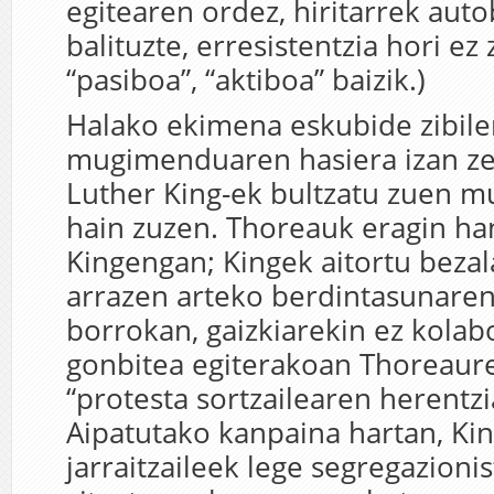
egitearen ordez, hiritarrek aut
balituzte, erresistentzia hori ez
“pasiboa”, “aktiboa” baizik.)
Halako ekimena eskubide zibile
mugimenduaren hasiera izan ze
Luther King-ek bultzatu zuen 
hain zuzen. Thoreauk eragin ha
Kingengan; Kingek aitortu beza
arrazen arteko berdintasunare
borrokan, gaizkiarekin ez kolab
gonbitea egiterakoan Thoreaur
“protesta sortzailearen herentzi
Aipatutako kanpaina hartan, Ki
jarraitzaileek lege segregazionis