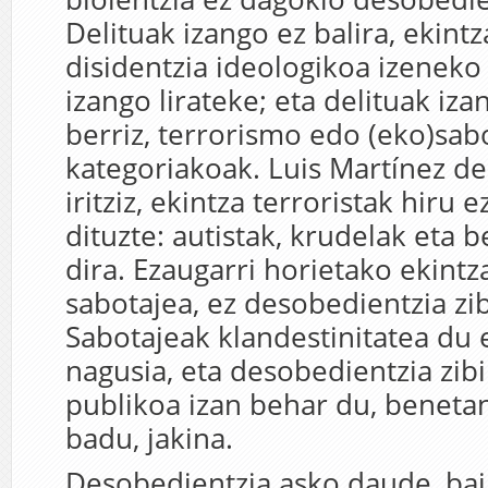
Delituak izango ez balira, ekint
disidentzia ideologikoa izeneko
izango lirateke; eta delituak iza
berriz, terrorismo edo (eko)sab
kategoriakoak. Luis Martínez de
iritziz, ekintza terroristak hiru 
dituzte: autistak, krudelak eta 
dira. Ezaugarri horietako ekintz
sabotajea, ez desobedientzia zibi
Sabotajeak klandestinitatea du 
nagusia, eta desobedientzia zibil
publikoa izan behar du, benetan 
badu, jakina.
Desobedientzia asko daude, ba