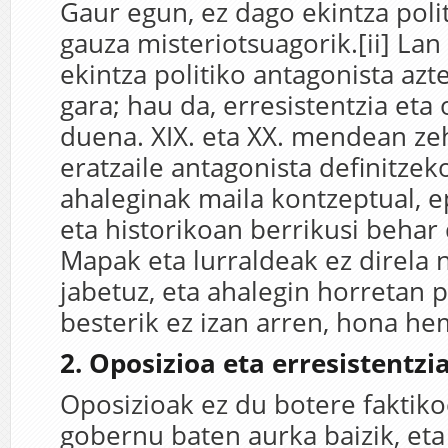
Gaur egun, ez dago ekintza poli
gauza misteriotsuagorik.[ii] Lan
ekintza politiko antagonista azt
gara; hau da, erresistentzia eta
duena. XIX. eta XX. mendean ze
eratzaile antagonista definitzek
ahaleginak maila kontzeptual, 
eta historikoan berrikusi behar d
Mapak eta lurraldeak ez direla
jabetuz, eta ahalegin horretan p
besterik ez izan arren, hona h
2. Oposizioa eta erresistentzi
Oposizioak ez du botere faktiko
gobernu baten aurka baizik, eta