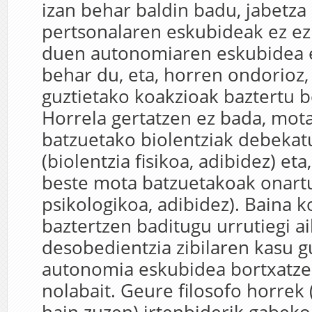
izan behar baldin badu, jabetza
pertsonalaren eskubideak ez ez
duen autonomiaren eskubidea e
behar du, eta, horren ondorioz
guztietako koakzioak baztertu b
Horrela gertatzen ez bada, mota
batzuetako biolentziak debekat
(biolentzia fisikoa, adibidez) eta
beste mota batzuetakoak onartu
psikologikoa, adibidez). Baina k
baztertzen baditugu urrutiegi ai
desobedientzia zibilaren kasu g
autonomia eskubidea bortxatze
nolabait. Geure filosofo horrek 