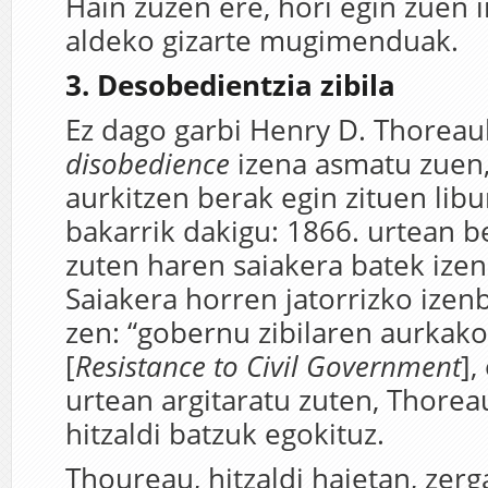
Hain zuzen ere, hori egin zuen 
aldeko gizarte mugimenduak.
3. Desobedientzia zibila
Ez dago garbi Henry D. Thorea
disobedience
izena asmatu zuen,
aurkitzen berak egin zituen lib
bakarrik dakigu: 1866. urtean b
zuten haren saiakera batek ize
Saiakera horren jatorrizko ize
zen: “gobernu zibilaren aurkako 
[
Resistance to Civil Government
],
urtean argitaratu zuten, Thor
hitzaldi batzuk egokituz.
Thoureau, hitzaldi haietan, zerg