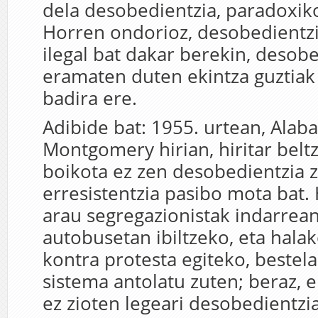
dela desobedientzia, paradoxik
Horren ondorioz, desobedientzia
ilegal bat dakar berekin, desobe
eramaten duten ekintza guztiak 
badira ere.
Adibide bat: 1955. urtean, Ala
Montgomery hirian, hiritar belt
boikota ez zen desobedientzia zi
erresistentzia pasibo mota bat. 
arau segregazionistak indarrea
autobusetan ibiltzeko, eta halak
kontra protesta egiteko, bestela
sistema antolatu zuten; beraz, 
ez zioten legeari desobedientzia