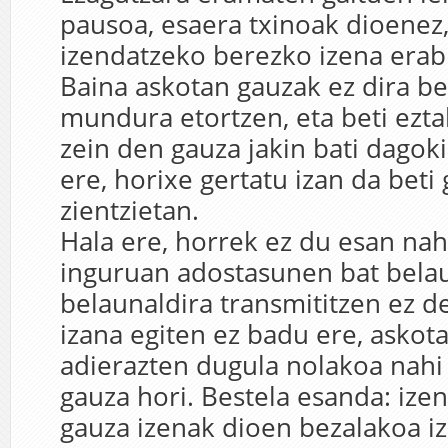
pausoa, esaera txinoak dioenez
izendatzeko berezko izena erab
Baina askotan gauzak ez dira b
mundura etortzen, eta beti ezt
zein den gauza jakin bati dagoki
ere, horixe gertatu izan da beti 
zientzietan.
Hala ere, horrek ez du esan nah
inguruan adostasunen bat belau
belaunaldira transmititzen ez de
izana egiten ez badu ere, askot
adierazten dugula nolakoa nahi
gauza hori. Bestela esanda: izen
gauza izenak dioen bezalakoa iz