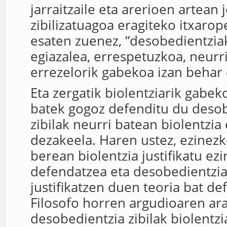
jarraitzaile eta arerioen artean 
zibilizatuagoa eragiteko itxaro
esaten zuenez, “desobedientziak,
egiazalea, errespetuzkoa, neurr
errezelorik gabekoa izan behar 
Eta zergatik biolentziarik gabek
batek gogoz defenditu du deso
zibilak neurri batean biolentzia 
dezakeela. Haren ustez, ezinezk
berean biolentzia justifikatu ezi
defendatzea eta desobedientzia 
justifikatzen duen teoria bat de
Filosofo horren argudioaren ar
desobedientzia zibilak biolentz