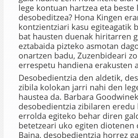
lege kontuan hartzea eta beste 
desobeditzea? Hona Kingen era
kontzientziari kasu egiteagatik
bat hausten duenak hiritarren 
eztabaida pizteko asmotan dago
onartzen badu, Zuzenbideari zo
errespetu handiena erakusten a
Desobedientzia den aldetik, de
zibila kolokan jarri nahi den le
haustea da. Barbara Goodwine
desobedientzia zibilaren eredu 
errolda egiteko behar diren gal
betetzeari uko egiten diotenen
Baina, desobedientzia horrez ga