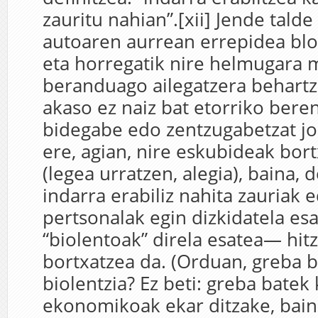
zauritu nahian”.[xii] Jende talde
autoaren aurrean errepidea bl
eta horregatik nire helmugara 
beranduago ailegatzera behart
akaso ez naiz bat etorriko bere
bidegabe edo zentzugabetzat jo 
ere, agian, nire eskubideak bort
(legea urratzen, alegia), baina, 
indarra erabiliz nahita zauriak 
pertsonalak egin dizkidatela es
“biolentoak” direla esatea— hit
bortxatzea da. (Orduan, greba b
biolentzia? Ez beti: greba batek 
ekonomikoak ekar ditzake, bain