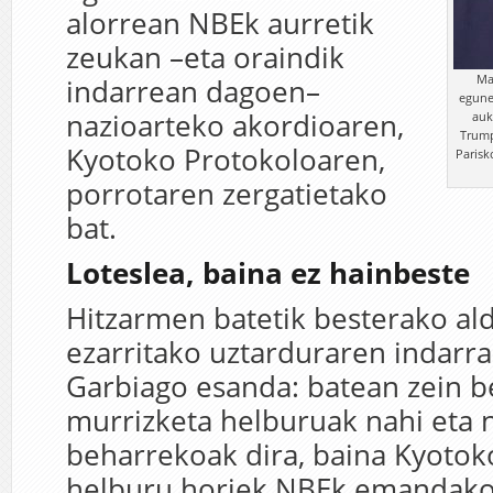
alorrean NBEk aurretik
zeukan –eta oraindik
Ma
indarrean dagoen–
egune
nazioarteko akordioaren,
auk
Trump
Kyotoko Protokoloaren,
Parisk
porrotaren zergatietako
bat.
Loteslea, baina ez hainbeste
Hitzarmen batetik besterako al
ezarritako uztarduraren indarra
Garbiago esanda: batean zein b
murrizketa helburuak nahi eta 
beharrekoak dira, baina Kyotok
helburu horiek NBEk emandako