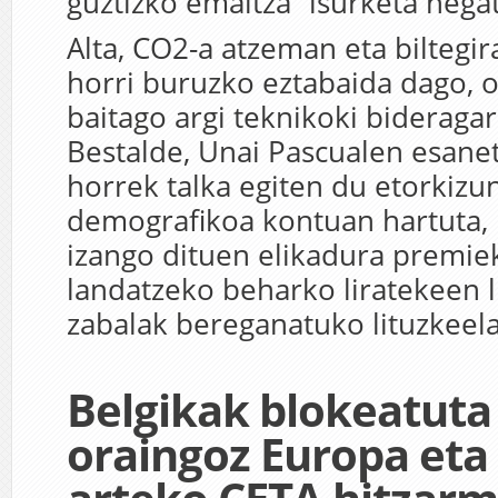
guztizko emaitza “isurketa negat
Alta, CO2-a atzeman eta biltegir
horri buruzko eztabaida dago, o
baitago argi teknikoki bideragar
Bestalde, Unai Pascualen esane
horrek talka egiten du etorkiz
demografikoa kontuan hartuta
izango dituen elikadura premiek
landatzeko beharko liratekeen 
zabalak bereganatuko lituzkeel
Belgikak blokeatuta
oraingoz Europa et