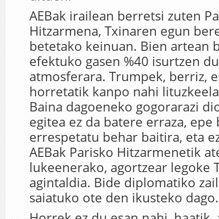
AEBak irailean berretsi zuten P
Hitzarmena, Txinaren egun bere
betetako keinuan. Bien artean 
efektuko gasen %40 isurtzen du
atmosferara. Trumpek, berriz, 
horretatik kanpo nahi lituzkeela
Baina dagoeneko gogorarazi dio
egitea ez da batere erraza, epe
errespetatu behar baitira, eta ez
AEBak Parisko Hitzarmenetik at
lukeenerako, agortzear legoke
agintaldia. Bide diplomatiko zai
saiatuko ote den ikusteko dago.
Horrek ez du esan nahi, haatik, 