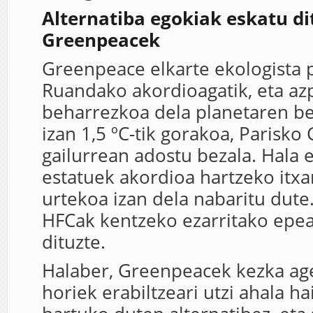
Alternatiba egokiak eskatu di
Greenpeacek
Greenpeace elkarte ekologista 
Ruandako akordioagatik, eta az
beharrezkoa dela planetaren be
izan 1,5 ºC-tik gorakoa, Parisk
gailurrean adostu bezala. Hala
estatuek akordioa hartzeko itxa
urtekoa izan dela nabaritu dute.
HFCak kentzeko ezarritako epeak
dituzte.
Halaber, Greenpeacek kezka ag
horiek erabiltzeari utzi ahala h