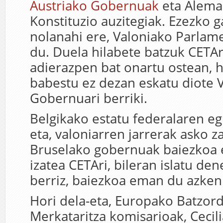
Austriako Gobernuak
eta Alema
Konstituzio auzitegiak. Ezezko g
nolanahi ere, Valoniako Parla
du. Duela hilabete batzuk CETA
adierazpen bat onartu ostean, 
babestu ez dezan eskatu diote 
Gobernuari berriki.
Belgikako estatu federalaren eg
eta, valoniarren jarrerak asko z
Bruselako gobernuak baiezkoa
izatea CETAri, bileran islatu den
berriz, baiezkoa eman du azken
Hori dela-eta, Europako Batzor
Merkataritza komisarioak, Cecil