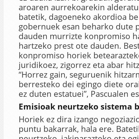
aroaren aurrekoarekin alderatu
batetik, dagoeneko akordioa be
gobernuek esan beharko dute p
dauden murrizte konpromiso h
hartzeko prest ote dauden. Best
konpromiso horiek betearaztek
juridikoez, zigorrez eta abar hit
“Horrez gain, seguruenik hitza
berresteko dei egingo diete ora
ez duten estatuei”, Pascualen e
Emisioak neurtzeko sistema b
Horiek ez dira izango negoziaz
puntu bakarrak, hala ere. Batet
neurtzeko, jakinarazteko eta eg