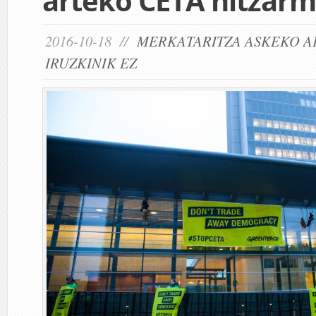
arteko CETA hitzar
2016-10-18 //
MERKATARITZA ASKEKO 
IRUZKINIK EZ