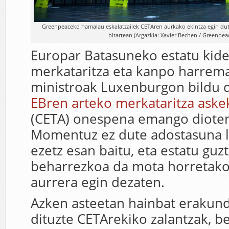
Greenpeaceko hamalau eskalatzailek CETAren aurkako ekintza egin dut
bitartean (Argazkia: Xavier Bechen / Greenpeac
Europar Batasuneko estatu kid
merkataritza eta kanpo harrem
ministroak Luxenburgon bildu 
EBren arteko merkataritza aske
(CETA) onespena emango dioten
Momentuz ez dute adostasuna lo
ezetz esan baitu, eta estatu guzt
beharrezkoa da mota horretako
aurrera egin dezaten.
Azken asteetan hainbat erakun
dituzte CETArekiko zalantzak, b