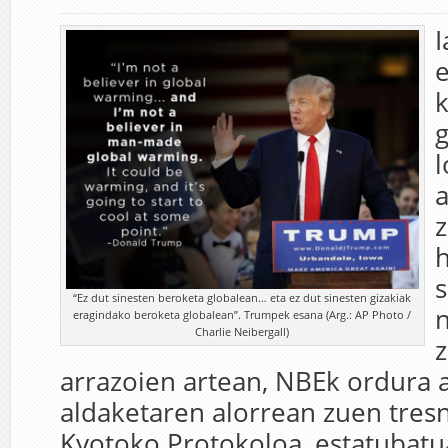
I
g
l
s
“Ez dut sinesten beroketa globalean… eta ez dut sinesten gizakiak
eragindako beroketa globalean”. Trumpek esana (Arg.: AP Photo /
Charlie Neibergall)
arrazoien artean, NBEk ordura a
aldaketaren alorrean zuen tresn
Kyotoko Protokoloa, estatubatu