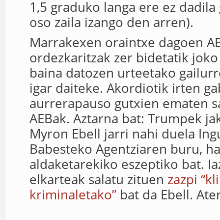
1,5 graduko langa ere ez dadila 
oso zaila izango den arren).
Marrakexen oraintxe dagoen A
ordezkaritzak zer bidetatik joko
baina datozen urteetako gailurr
igar daiteke. Akordiotik irten ga
aurrerapauso gutxien ematen sa
AEBak. Aztarna bat: Trumpek jak
Myron Ebell jarri nahi duela I
Babesteko Agentziaren buru, ha
aldaketarekiko eszeptiko bat. I
elkarteak salatu zituen
zazpi “k
kriminaletako”
bat da Ebell. Ate