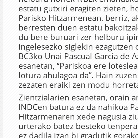
estatu gutxiri eragiten zieten, ho
Parisko Hitzarmenean, berriz, a
berresten duen estatu bakoitza
du bere buruari zer helburu ipi
ingelesezko siglekin ezagutzen 
BC3ko Unai Pascual Garcia de Az
esanetan, “Pariskoa ere loteslea
lotura ahulagoa da”. Hain zuzen
zezaten eraiki zen modu horret
Zientzialarien esanetan, orain 
INDCen batura ez da nahikoa Pa
Hitzarmenaren xede nagusia ziu
urterako batez besteko tenpera
ez dadila izan bi gradutik gorako