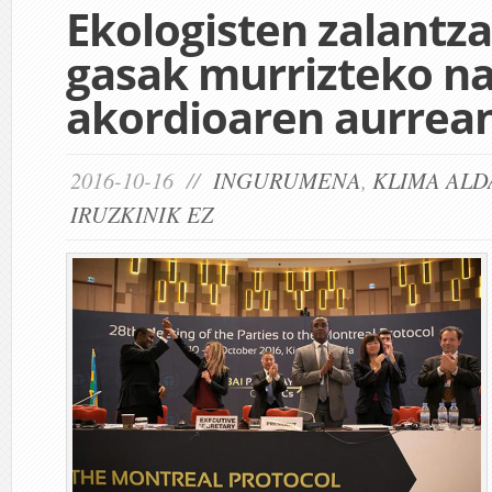
Ekologisten zalantz
gasak murrizteko n
akordioaren aurrea
2016-10-16 //
INGURUMENA
,
KLIMA ALD
IRUZKINIK EZ