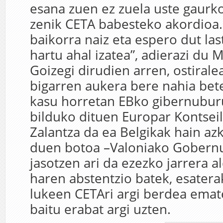
esana zuen ez zuela uste gaurko
zenik CETA babesteko akordioa.
baikorra naiz eta espero dut las
hartu ahal izatea”, adierazi du 
Goizegi dirudien arren, ostiral
bigarren aukera bere nahia bete
kasu horretan EBko gibernubur
bilduko dituen Europar Kontsei
Zalantza da ea Belgikak hain az
duen botoa –Valoniako Gobernu
jasotzen ari da ezezko jarrera a
haren abstentzio batek, esatera
lukeen CETAri argi berdea emat
baitu erabat argi uzten.