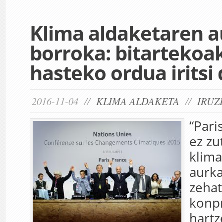
Klima aldaketaren 
borroka: bitartekoa
hasteko ordua iritsi
2016-11-04 //
KLIMA ALDAKETA
//
IRUZ
“Par
ez zu
klima
aurk
zehat
konp
hartz