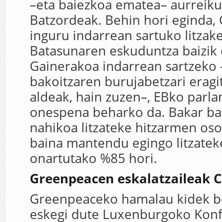
–eta baiezkoa ematea– aurreiku
Batzordeak. Behin hori eginda,
inguru indarrean sartuko litzake,
Batasunaren eskuduntza baizik e
Gainerakoa indarrean sartzeko 
bakoitzaren burujabetzari eragi
aldeak, hain zuzen–, EBko parl
onespena beharko da. Bakar bat
nahikoa litzateke hitzarmen oso
baina mantendu egingo litzate
onartutako %85 hori.
Greenpeacen eskalatzaileak 
Greenpeaceko hamalau kidek b
eskegi dute Luxenburgoko Konf