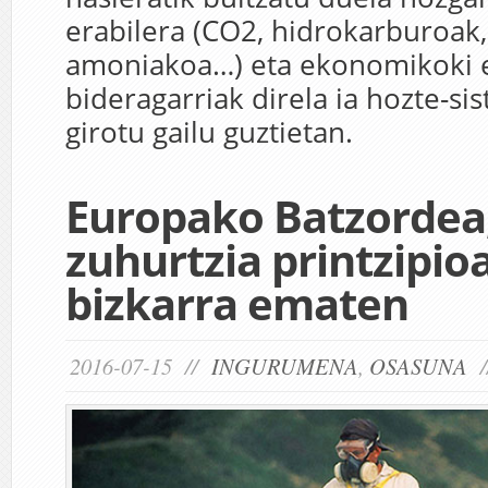
erabilera (CO2, hidrokarburoak, 
amoniakoa…) eta ekonomikoki e
bideragarriak direla ia hozte-si
girotu gailu guztietan.
Europako Batzordea
zuhurtzia printzipioa
bizkarra ematen
2016-07-15 //
INGURUMENA
,
OSASUNA
/