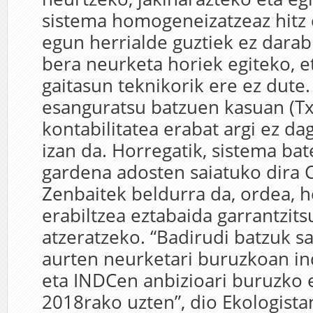
sistema homogeneizatzeaz hitz 
egun herrialde guztiek ez darabi
bera neurketa horiek egiteko, e
gaitasun teknikorik ere ez dute.
esanguratsu batzuen kasuan (Tx
kontabilitatea erabat argi ez dag
izan da. Horregatik, sistema bat
gardena adosten saiatuko dira
Zenbaitek beldurra da, ordea, ho
erabiltzea eztabaida garrantzit
atzeratzeko. “Badirudi batzuk sa
aurten neurketari buruzkoan ind
eta INDCen anbizioari buruzko 
2018rako uzten”, dio Ekologist