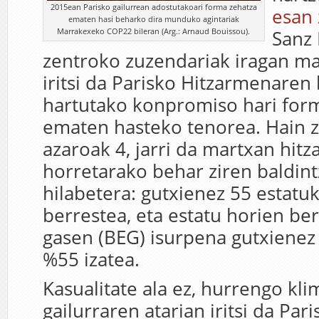
2015ean Parisko gailurrean adostutakoari forma zehatza
esan 
ematen hasi beharko dira munduko agintariak
Marrakexeko COP22 bileran (Arg.: Arnaud Bouissou).
Sanz 
zentroko zuzendariak iragan ma
iritsi da Parisko Hitzarmenaren 
hartutako konpromiso hari for
ematen hasteko tenorea. Hain z
azaroak 4, jarri da martxan hit
horretarako behar ziren baldint
hilabetera: gutxienez 55 estatu
berrestea, eta estatu horien be
gasen (BEG) isurpena gutxienez
%55 izatea.
Kasualitate ala ez, hurrengo kl
gailurraren atarian iritsi da Pari