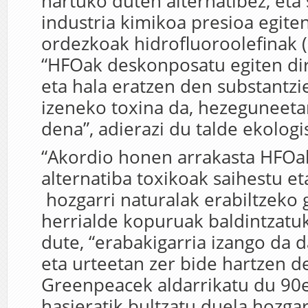
hartuko duten alternatibez, eta 
industria kimikoa presioa egite
ordezkoak hidrofluoroolefinak (
“HFOak deskonposatu egiten di
eta hala eratzen den substantzi
izeneko toxina da, hezeguneet
dena”, adierazi du talde ekologi
“Akordio honen arrakasta HFOa
alternatiba toxikoak saihestu e
hozgarri naturalak erabiltzeko 
herrialde kopuruak baldintzatuk
dute, “erabakigarria izango da 
eta urteetan zer bide hartzen d
Greenpeacek aldarrikatu du 9
hasieratik bultzatu duela hozgar