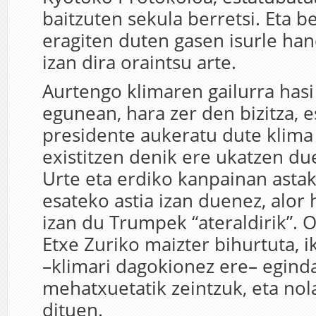
baitzuten sekula berretsi. Eta b
eragiten duten gasen isurle ha
izan dira oraintsu arte.
Aurtengo klimaren gailurra hasi
egunean, hara zer den bizitza, 
presidente aukeratu dute klima
existitzen denik ere ukatzen du
Urte eta erdiko kanpainan astak
esateko astia izan duenez, alor
izan du Trumpek “ateraldirik”. 
Etxe Zuriko maizter bihurtuta, 
–klimari dagokionez ere– egind
mehatxuetatik zeintzuk, eta nol
dituen.