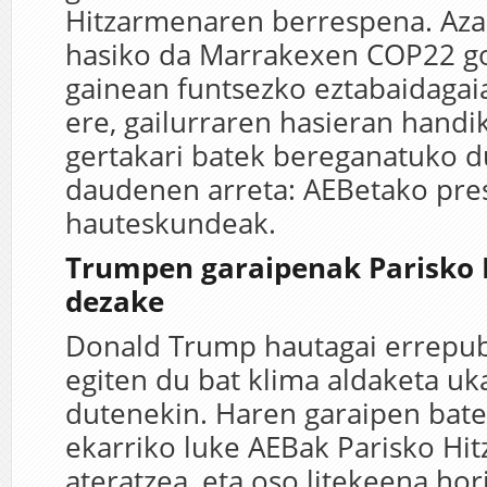
Hitzarmenaren berrespena. Az
hasiko da Marrakexen COP22 goi
gainean funtsezko eztabaidagaia
ere, gailurraren hasieran hand
gertakari batek bereganatuko d
daudenen arreta: AEBetako pre
hauteskundeak.
Trumpen garaipenak Parisko 
dezake
Donald Trump hautagai errepubl
egiten du bat klima aldaketa uk
dutenekin. Haren garaipen batek
ekarriko luke AEBak Parisko Hi
ateratzea, eta oso litekeena hor