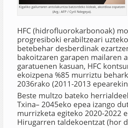
Kigaliko gailurraren antolakuntza batzordeko kideak, akordioa ospatzen
(Arg.: AFP / Cyril Ndegeya).
HFC (hidrofluorokarbonoak) mo
progresiboki erabiltzeari uztek
betebehar desberdinak ezartzen
bakoitzaren garapen mailaren a
garatuenen kasuan, HFC konts
ekoizpena %85 murriztu behark
2036rako (2011-2013 epearekin 
Beste multzo bateko herrialdee
Txina– 2045eko epea izango du
murrizketa egiteko 2020-2022 e
Hirugarren taldekoentzat (hor da