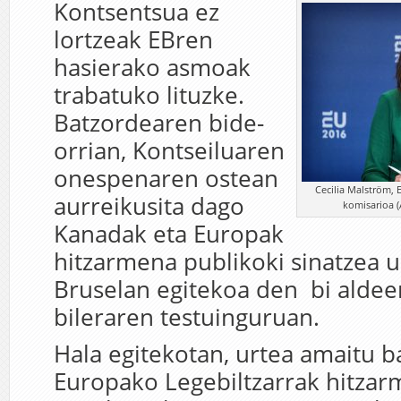
Kontsentsua ez
lortzeak EBren
hasierako asmoak
trabatuko lituzke.
Batzordearen bide-
orrian, Kontseiluaren
onespenaren ostean
Cecilia Malström,
aurreikusita dago
komisarioa (
Kanadak eta Europak
hitzarmena publikoki sinatzea 
Bruselan egitekoa den bi aldeen
bileraren testuinguruan.
Hala egitekotan, urtea amaitu b
Europako Legebiltzarrak hitza