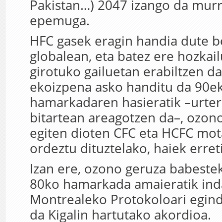
Pakistan…) 2047 izango da murr
epemuga.
HFC gasek eragin handia dute b
globalean, eta batez ere hozkai
girotuko gailuetan erabiltzen d
ekoizpena asko handitu da 90e
hamarkadaren hasieratik –urte
bitartean areagotzen da–, ozono
egiten dioten CFC eta HCFC mo
ordeztu dituztelako, haiek erret
Izan ere, ozono geruza babeste
80ko hamarkada amaieratik in
Montrealeko Protokoloari egin
da Kigalin hartutako akordioa.