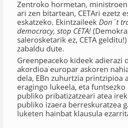
Zentroko hormetan, ministroen 
ari zen bitartean, CETAri ezetz 
eskatzeko. Ekintzaileek
Don´t t
democracy, stop CETA!
(Demokraz
salerosketarik ez, CETA gelditu!
zabaldu dute.
Greenpeaceko kideek adierazi 
akordioa europar askoren nahi
dela, EBn zuhurtzia printzipioa 
eragingo lukeela, eta funtsezko
publiko pribatizatzeari atea irek
publiko izaera berreskuratzea g
luketen hainbat klausula ezarrit