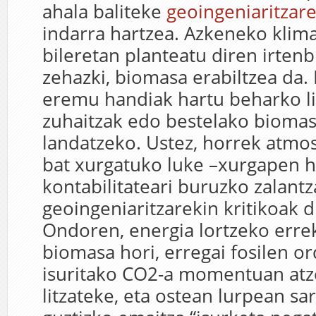
ahala baliteke
geoingeniaritzar
indarra hartzea. Azkeneko klima
bileretan planteatu diren irtenb
zehazki, biomasa erabiltzea da. 
eremu handiak hartu beharko l
zuhaitzak edo bestelako bioma
landatzeko. Ustez, horrek atmo
bat xurgatuko luke –xurgapen 
kontabilitateari buruzko zalant
geoingeniaritzarekin kritikoak d
Ondoren, energia lortzeko errek
biomasa hori, erregai fosilen or
isuritako CO2-a momentuan at
litzateke, eta ostean lurpean sar