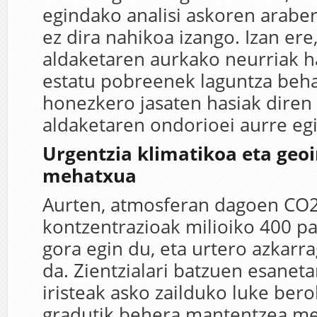
egindako analisi askoren araber
ez dira nahikoa izango. Izan ere
aldaketaren aurkako neurriak ha
estatu pobreenek laguntza beh
honezkero jasaten hasiak diren
aldaketaren ondorioei aurre egi
Urgentzia klimatikoa eta geo
mehatxua
Aurten, atmosferan dagoen CO
kontzentrazioak milioiko 400 pa
gora egin du, eta urtero azkarr
da. Zientzialari batzuen esanet
iristeak asko zailduko luke bero
gradutik behera mantentzea m