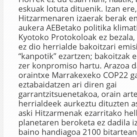
eskuak lotuta dituenik. Izan ere
Hitzarmenaren izaerak berak e
aukera AEBetako politika klimat
Kyotoko Protokoloak ez bezala,
ez dio herrialde bakoitzari emi
“kanpotik” ezartzen; bakoitzak 
zer konpromiso hartu. Arazoa da
oraintxe Marrakexeko COP22 ga
eztabaidatzen ari diren gai
garrantzitsuenetakoa, orain ar
herrialdeek aurkeztu dituzten a
aski Hitzarmenak ezarritako hel
planetaren beroketa ez dadila i
baino handiagoa 2100 bitartean 