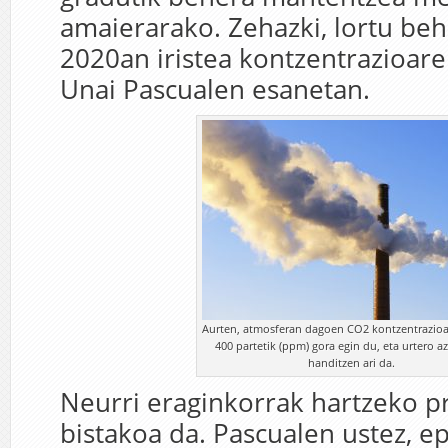
amaierarako. Zehazki, lortu beh
2020an iristea kontzentrazioare
Unai Pascualen esanetan.
Aurten, atmosferan dagoen CO2 kontzentrazioa
400 partetik (ppm) gora egin du, eta urtero a
handitzen ari da.
Neurri eraginkorrak hartzeko p
bistakoa da. Pascualen ustez, e