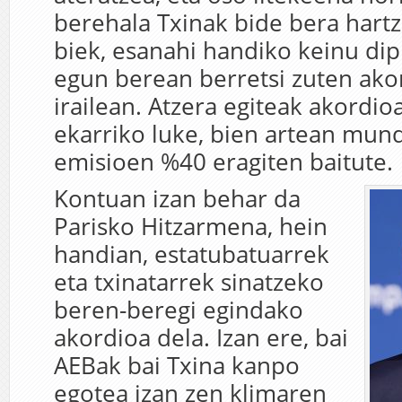
berehala Txinak bide bera hartz
biek, esanahi handiko keinu di
egun berean berretsi zuten ako
irailean. Atzera egiteak akordio
ekarriko luke, bien artean mu
emisioen %40 eragiten baitute.
Kontuan izan behar da
Parisko Hitzarmena, hein
handian, estatubatuarrek
eta txinatarrek sinatzeko
beren-beregi egindako
akordioa dela. Izan ere, bai
AEBak bai Txina kanpo
egotea izan zen klimaren