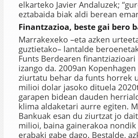
elkarteko Javier Andaluzek; “gur
eztabaida biak aldi berean eman
Finantzazioa, beste gai bero b
Marrakexeko –eta azken urteeta
guztietako– lantalde beroeneta
Funts Berdearen finantziazioar
izango da. 2009an Kopenhagen 
ziurtatu behar da funts horrek 
milioi dolar jasoko dituela 2020
garapen bidean dauden herrial
klima aldaketari aurre egiten.
Bankuak esan du ziurtzat jo dai
milioi, baina gainerakoa nondik
erabaki gabe dago. Bestalde, a