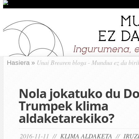
Unai Brearen bloga - Mundua ez da biri
Hasiera
»
Nola jokatuko du D
Trumpek klima
aldaketarekiko?
2016-11-11 //
KLIMA ALDAKETA
//
IRUZ