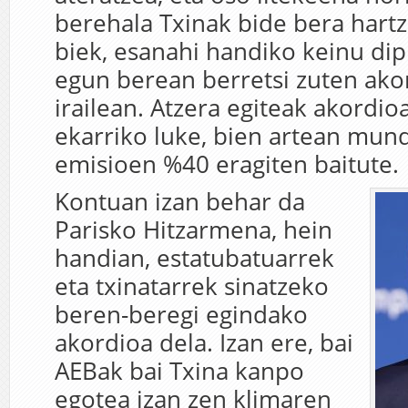
berehala Txinak bide bera hartz
biek, esanahi handiko keinu di
egun berean berretsi zuten ako
irailean. Atzera egiteak akordio
ekarriko luke, bien artean mu
emisioen %40 eragiten baitute.
Kontuan izan behar da
Parisko Hitzarmena, hein
handian, estatubatuarrek
eta txinatarrek sinatzeko
beren-beregi egindako
akordioa dela. Izan ere, bai
AEBak bai Txina kanpo
egotea izan zen klimaren