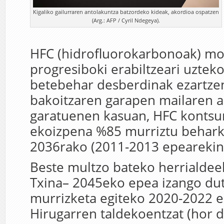
Kigaliko gailurraren antolakuntza batzordeko kideak, akordioa ospatzen
(Arg.: AFP / Cyril Ndegeya).
HFC (hidrofluorokarbonoak) mo
progresiboki erabiltzeari uztek
betebehar desberdinak ezartzen
bakoitzaren garapen mailaren a
garatuenen kasuan, HFC konts
ekoizpena %85 murriztu behark
2036rako (2011-2013 epearekin 
Beste multzo bateko herrialdee
Txina– 2045eko epea izango du
murrizketa egiteko 2020-2022 e
Hirugarren taldekoentzat (hor da