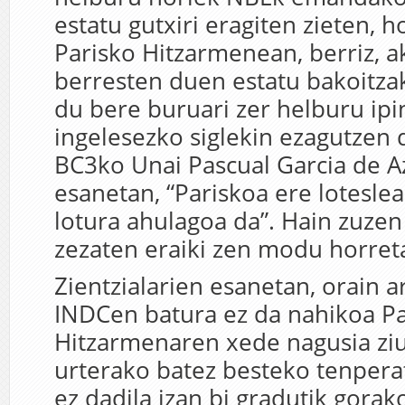
estatu gutxiri eragiten zieten, ho
Parisko Hitzarmenean, berriz, a
berresten duen estatu bakoitza
du bere buruari zer helburu ipi
ingelesezko siglekin ezagutzen 
BC3ko Unai Pascual Garcia de Az
esanetan, “Pariskoa ere loteslea
lotura ahulagoa da”. Hain zuzen
zezaten eraiki zen modu horret
Zientzialarien esanetan, orain 
INDCen batura ez da nahikoa Pa
Hitzarmenaren xede nagusia ziu
urterako batez besteko tenpera
ez dadila izan bi gradutik gorako