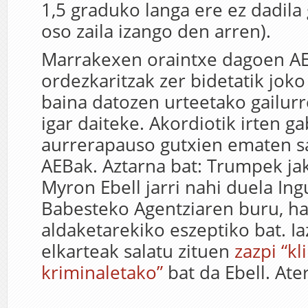
1,5 graduko langa ere ez dadila 
oso zaila izango den arren).
Marrakexen oraintxe dagoen A
ordezkaritzak zer bidetatik joko
baina datozen urteetako gailurr
igar daiteke. Akordiotik irten ga
aurrerapauso gutxien ematen sa
AEBak. Aztarna bat: Trumpek jak
Myron Ebell jarri nahi duela I
Babesteko Agentziaren buru, ha
aldaketarekiko eszeptiko bat. I
elkarteak salatu zituen
zazpi “k
kriminaletako”
bat da Ebell. Ate