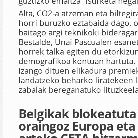
guztizko emaitza “isurketa negat
Alta, CO2-a atzeman eta biltegir
horri buruzko eztabaida dago, o
baitago argi teknikoki bideragar
Bestalde, Unai Pascualen esane
horrek talka egiten du etorkiz
demografikoa kontuan hartuta
izango dituen elikadura premiek
landatzeko beharko liratekeen 
zabalak bereganatuko lituzkeel
Belgikak blokeatuta
oraingoz Europa et