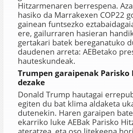
Hitzarmenaren berrespena. Az
hasiko da Marrakexen COP22 goi
gainean funtsezko eztabaidagaia
ere, gailurraren hasieran hand
gertakari batek bereganatuko d
daudenen arreta: AEBetako pre
hauteskundeak.
Trumpen garaipenak Parisko 
dezake
Donald Trump hautagai errepubl
egiten du bat klima aldaketa uk
dutenekin. Haren garaipen batek
ekarriko luke AEBak Parisko Hi
ateratzea, eta oso litekeena hor