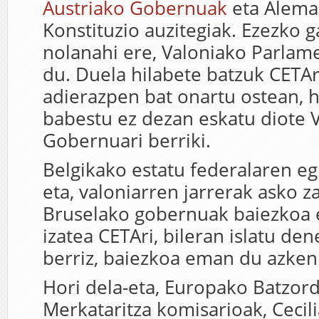
Austriako Gobernuak
eta Alema
Konstituzio auzitegiak. Ezezko g
nolanahi ere, Valoniako Parla
du. Duela hilabete batzuk CETA
adierazpen bat onartu ostean, 
babestu ez dezan eskatu diote 
Gobernuari berriki.
Belgikako estatu federalaren eg
eta, valoniarren jarrerak asko z
Bruselako gobernuak baiezkoa
izatea CETAri, bileran islatu den
berriz, baiezkoa eman du azken
Hori dela-eta, Europako Batzor
Merkataritza komisarioak, Cecil