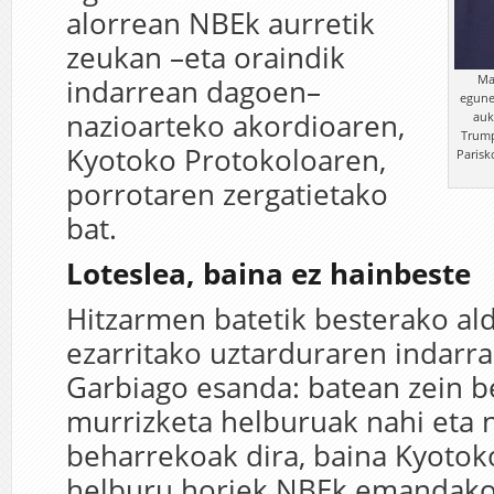
alorrean NBEk aurretik
zeukan –eta oraindik
Ma
indarrean dagoen–
egune
nazioarteko akordioaren,
auk
Trump
Kyotoko Protokoloaren,
Parisk
porrotaren zergatietako
bat.
Loteslea, baina ez hainbeste
Hitzarmen batetik besterako al
ezarritako uztarduraren indarra
Garbiago esanda: batean zein b
murrizketa helburuak nahi eta 
beharrekoak dira, baina Kyotok
helburu horiek NBEk emandako