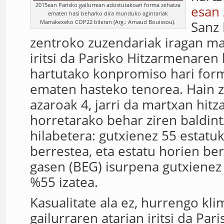
2015ean Parisko gailurrean adostutakoari forma zehatza
esan 
ematen hasi beharko dira munduko agintariak
Marrakexeko COP22 bileran (Arg.: Arnaud Bouissou).
Sanz 
zentroko zuzendariak iragan ma
iritsi da Parisko Hitzarmenaren 
hartutako konpromiso hari for
ematen hasteko tenorea. Hain z
azaroak 4, jarri da martxan hit
horretarako behar ziren baldint
hilabetera: gutxienez 55 estatu
berrestea, eta estatu horien be
gasen (BEG) isurpena gutxienez
%55 izatea.
Kasualitate ala ez, hurrengo kl
gailurraren atarian iritsi da Pari