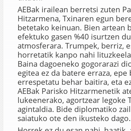
AEBak irailean berretsi zuten P
Hitzarmena, Txinaren egun bere
betetako keinuan. Bien artean 
efektuko gasen %40 isurtzen du
atmosferara. Trumpek, berriz, 
horretatik kanpo nahi lituzkeela
Baina dagoeneko gogorarazi dio
egitea ez da batere erraza, epe
errespetatu behar baitira, eta ez
AEBak Parisko Hitzarmenetik at
lukeenerako, agortzear legoke
agintaldia. Bide diplomatiko zai
saiatuko ote den ikusteko dago.
Horrek ez du esan nahi, haatik, 