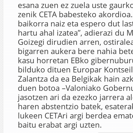
esana zuen ez zuela uste gaurko
zenik CETA babesteko akordioa.
baikorra naiz eta espero dut las
hartu ahal izatea”, adierazi du 
Goizegi dirudien arren, ostiral
bigarren aukera bere nahia bete
kasu horretan EBko gibernubur
bilduko dituen Europar Kontsei
Zalantza da ea Belgikak hain az
duen botoa –Valoniako Gobernu
jasotzen ari da ezezko jarrera a
haren abstentzio batek, esatera
lukeen CETAri argi berdea emat
baitu erabat argi uzten.