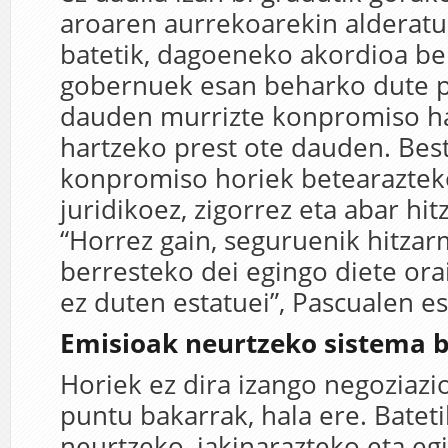
aroaren aurrekoarekin alderatu
batetik, dagoeneko akordioa be
gobernuek esan beharko dute p
dauden murrizte konpromiso h
hartzeko prest ote dauden. Best
konpromiso horiek betearaztek
juridikoez, zigorrez eta abar hit
“Horrez gain, seguruenik hitza
berresteko dei egingo diete ora
ez duten estatuei”, Pascualen e
Emisioak neurtzeko sistema b
Horiek ez dira izango negoziaz
puntu bakarrak, hala ere. Batet
neurtzeko, jakinarazteko eta eg