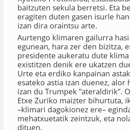
baitzuten sekula berretsi. Eta b
eragiten duten gasen isurle ha
izan dira oraintsu arte.
Aurtengo klimaren gailurra hasi
egunean, hara zer den bizitza, 
presidente aukeratu dute klima
existitzen denik ere ukatzen du
Urte eta erdiko kanpainan astak
esateko astia izan duenez, alor
izan du Trumpek “ateraldirik”. 
Etxe Zuriko maizter bihurtuta, 
–klimari dagokionez ere– egind
mehatxuetatik zeintzuk, eta nol
dituen.