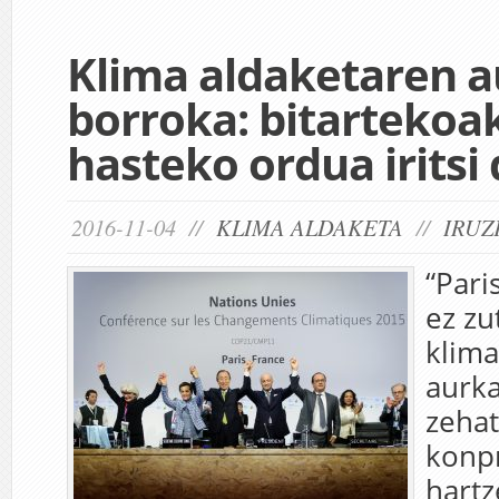
Klima aldaketaren 
borroka: bitartekoa
hasteko ordua iritsi
2016-11-04 //
KLIMA ALDAKETA
//
IRUZ
“Par
ez zu
klima
aurk
zehat
konp
hartz