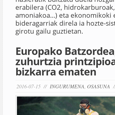
erabilera (CO2, hidrokarburoak, 
amoniakoa…) eta ekonomikoki e
bideragarriak direla ia hozte-si
girotu gailu guztietan.
Europako Batzordea
zuhurtzia printzipioa
bizkarra ematen
2016-07-15 //
INGURUMENA
,
OSASUNA
/