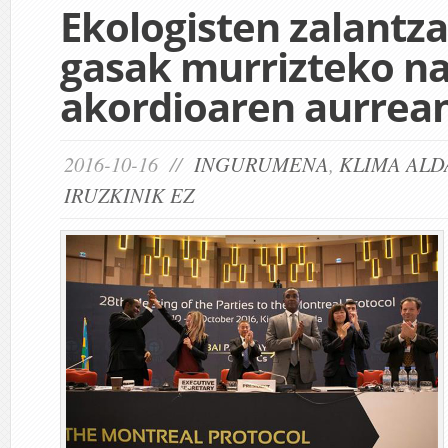
Ekologisten zalantz
gasak murrizteko n
akordioaren aurrea
2016-10-16 //
INGURUMENA
,
KLIMA ALD
IRUZKINIK EZ