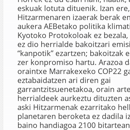
eskuak lotuta dituenik. Izan ere
Hitzarmenaren izaerak berak e
aukera AEBetako politika klimat
Kyotoko Protokoloak ez bezala,
ez dio herrialde bakoitzari emi
“kanpotik” ezartzen; bakoitzak 
zer konpromiso hartu. Arazoa da
oraintxe Marrakexeko COP22 ga
eztabaidatzen ari diren gai
garrantzitsuenetakoa, orain ar
herrialdeek aurkeztu dituzten a
aski Hitzarmenak ezarritako hel
planetaren beroketa ez dadila i
baino handiagoa 2100 bitartean 