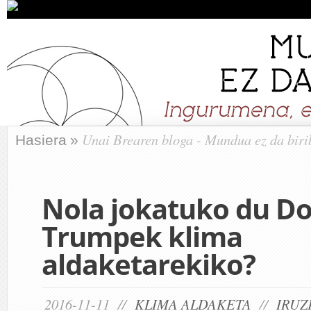
Unai Brearen bloga - Mundua ez da biri
Hasiera
»
Nola jokatuko du D
Trumpek klima
aldaketarekiko?
2016-11-11 //
KLIMA ALDAKETA
//
IRUZ