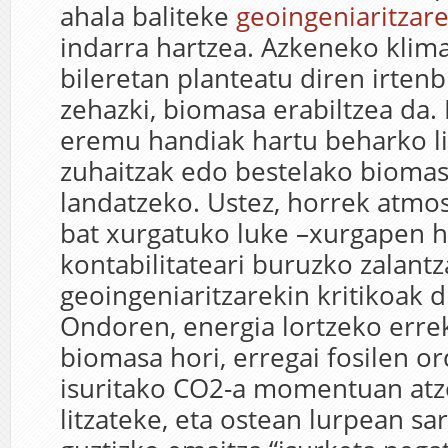
ahala baliteke
geoingeniaritzar
indarra hartzea. Azkeneko klima
bileretan planteatu diren irtenb
zehazki, biomasa erabiltzea da. 
eremu handiak hartu beharko l
zuhaitzak edo bestelako bioma
landatzeko. Ustez, horrek atmo
bat xurgatuko luke –xurgapen 
kontabilitateari buruzko zalant
geoingeniaritzarekin kritikoak d
Ondoren, energia lortzeko errek
biomasa hori, erregai fosilen or
isuritako CO2-a momentuan at
litzateke, eta ostean lurpean sar