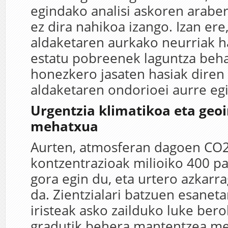
egindako analisi askoren araber
ez dira nahikoa izango. Izan ere
aldaketaren aurkako neurriak ha
estatu pobreenek laguntza beh
honezkero jasaten hasiak diren
aldaketaren ondorioei aurre egi
Urgentzia klimatikoa eta geo
mehatxua
Aurten, atmosferan dagoen CO
kontzentrazioak milioiko 400 pa
gora egin du, eta urtero azkarr
da. Zientzialari batzuen esanet
iristeak asko zailduko luke bero
gradutik behera mantentzea m