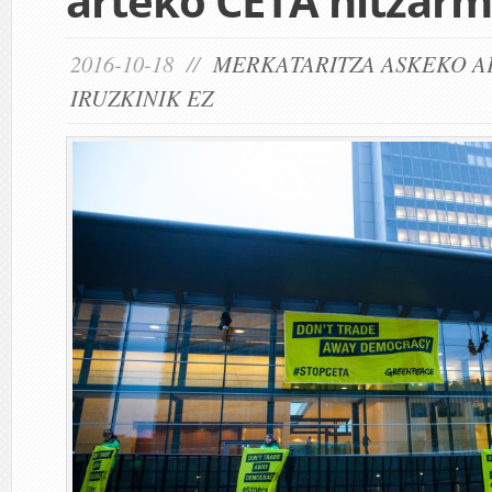
arteko CETA hitzar
2016-10-18 //
MERKATARITZA ASKEKO 
IRUZKINIK EZ