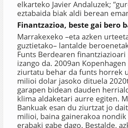
elkarteko Javier Andaluzek; “gur
eztabaida biak aldi berean eman
Finantzazioa, beste gai bero b
Marrakexeko –eta azken urteeta
guztietako– lantalde beroeneta
Funts Berdearen finantziazioar
izango da. 2009an Kopenhagen 
ziurtatu behar da funts horrek 
milioi dolar jasoko dituela 2020
garapen bidean dauden herrial
klima aldaketari aurre egiten.
Bankuak esan du ziurtzat jo dai
milioi, baina gainerakoa nondik
erabaki gabe dago. Bestalde, a