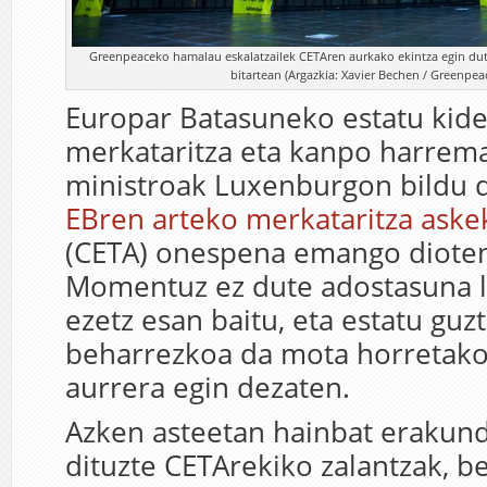
Greenpeaceko hamalau eskalatzailek CETAren aurkako ekintza egin dut
bitartean (Argazkia: Xavier Bechen / Greenpeac
Europar Batasuneko estatu kid
merkataritza eta kanpo harrem
ministroak Luxenburgon bildu 
EBren arteko merkataritza aske
(CETA) onespena emango dioten
Momentuz ez dute adostasuna lo
ezetz esan baitu, eta estatu guzt
beharrezkoa da mota horretako
aurrera egin dezaten.
Azken asteetan hainbat erakun
dituzte CETArekiko zalantzak, b