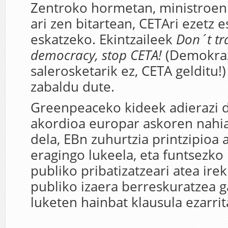
Zentroko hormetan, ministroen 
ari zen bitartean, CETAri ezetz 
eskatzeko. Ekintzaileek
Don´t t
democracy, stop CETA!
(Demokraz
salerosketarik ez, CETA gelditu!
zabaldu dute.
Greenpeaceko kideek adierazi 
akordioa europar askoren nahi
dela, EBn zuhurtzia printzipioa 
eragingo lukeela, eta funtsezko
publiko pribatizatzeari atea irek
publiko izaera berreskuratzea g
luketen hainbat klausula ezarrit