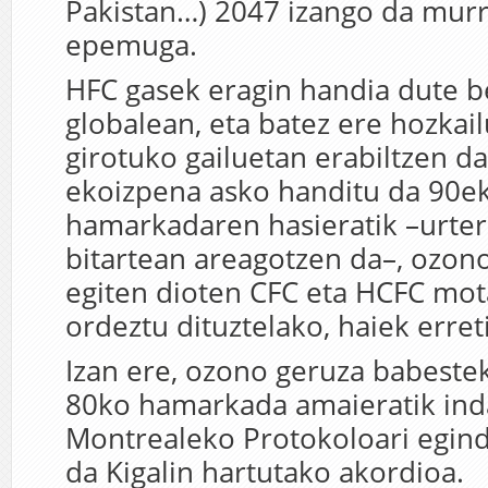
Pakistan…) 2047 izango da murr
epemuga.
HFC gasek eragin handia dute b
globalean, eta batez ere hozkai
girotuko gailuetan erabiltzen d
ekoizpena asko handitu da 90e
hamarkadaren hasieratik –urte
bitartean areagotzen da–, ozono
egiten dioten CFC eta HCFC mo
ordeztu dituztelako, haiek erret
Izan ere, ozono geruza babeste
80ko hamarkada amaieratik in
Montrealeko Protokoloari egin
da Kigalin hartutako akordioa.