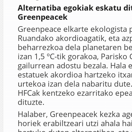
Alternatiba egokiak eskatu di
Greenpeacek
Greenpeace elkarte ekologista 
Ruandako akordioagatik, eta az
beharrezkoa dela planetaren be
izan 1,5 ºC-tik gorakoa, Parisk
gailurrean adostu bezala. Hala
estatuek akordioa hartzeko itxa
urtekoa izan dela nabaritu dute.
HFCak kentzeko ezarritako epeak
dituzte.
Halaber, Greenpeacek kezka ag
horiek erabiltzeari utzi ahala h