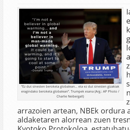
I
g
l
s
“Ez dut sinesten beroketa globalean… eta ez dut sinesten gizakiak
eragindako beroketa globalean”. Trumpek esana (Arg.: AP Photo /
Charlie Neibergall)
arrazoien artean, NBEk ordura a
aldaketaren alorrean zuen tresn
Kyotoko Protokoloa, estatubatu