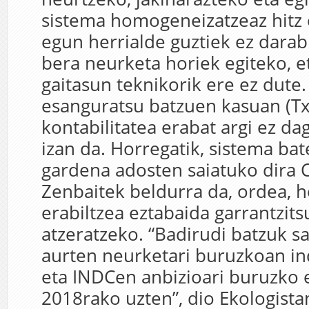
sistema homogeneizatzeaz hitz 
egun herrialde guztiek ez darabi
bera neurketa horiek egiteko, e
gaitasun teknikorik ere ez dute.
esanguratsu batzuen kasuan (Tx
kontabilitatea erabat argi ez dag
izan da. Horregatik, sistema bat
gardena adosten saiatuko dira
Zenbaitek beldurra da, ordea, ho
erabiltzea eztabaida garrantzit
atzeratzeko. “Badirudi batzuk sa
aurten neurketari buruzkoan ind
eta INDCen anbizioari buruzko 
2018rako uzten”, dio Ekologist