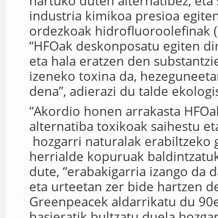
hartuko duten alternatibez, eta 
industria kimikoa presioa egite
ordezkoak hidrofluoroolefinak (
“HFOak deskonposatu egiten di
eta hala eratzen den substantzi
izeneko toxina da, hezeguneet
dena”, adierazi du talde ekologi
“Akordio honen arrakasta HFOa
alternatiba toxikoak saihestu e
hozgarri naturalak erabiltzeko 
herrialde kopuruak baldintzatuk
dute, “erabakigarria izango da 
eta urteetan zer bide hartzen d
Greenpeacek aldarrikatu du 9
hasieratik bultzatu duela hozgar