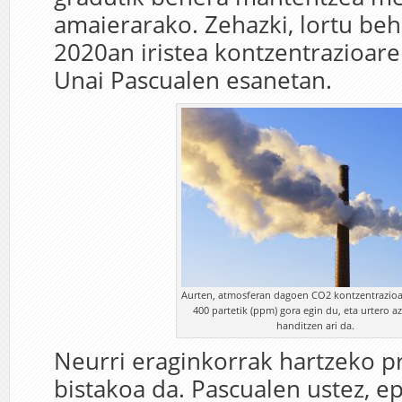
amaierarako. Zehazki, lortu beh
2020an iristea kontzentrazioare
Unai Pascualen esanetan.
Aurten, atmosferan dagoen CO2 kontzentrazioa
400 partetik (ppm) gora egin du, eta urtero a
handitzen ari da.
Neurri eraginkorrak hartzeko p
bistakoa da. Pascualen ustez, e