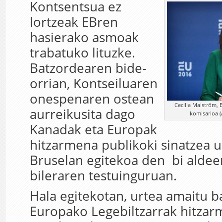
Kontsentsua ez
lortzeak EBren
hasierako asmoak
trabatuko lituzke.
Batzordearen bide-
orrian, Kontseiluaren
onespenaren ostean
Cecilia Malström,
aurreikusita dago
komisarioa (
Kanadak eta Europak
hitzarmena publikoki sinatzea 
Bruselan egitekoa den bi aldeen
bileraren testuinguruan.
Hala egitekotan, urtea amaitu b
Europako Legebiltzarrak hitza