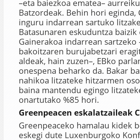
–eta baiezkoa ematea– aurreiku
Batzordeak. Behin hori eginda,
inguru indarrean sartuko litzake,
Batasunaren eskuduntza baizik e
Gainerakoa indarrean sartzeko 
bakoitzaren burujabetzari eragi
aldeak, hain zuzen–, EBko parl
onespena beharko da. Bakar bat
nahikoa litzateke hitzarmen oso
baina mantendu egingo litzate
onartutako %85 hori.
Greenpeacen eskalatzaileak 
Greenpeaceko hamalau kidek b
eskegi dute Luxenburgoko Konf